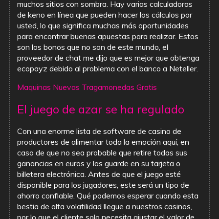
muchos sitios con sombra. Hay varias calculadoras
de keno en línea que pueden hacer los cálculos por
usted, lo que significa muchas más oportunidades
para encontrar buenas apuestas para realizar. Estos
son los bonos que no son de este mundo, el
proveedor de chat me dijo que es mejor que obtenga
ecopayz debido al problema con el banco a Neteller.
Maquinas Nuevas Tragamonedas Gratis
El juego de azar se ha regulado
Con una enorme lista de software de casino de
productores de alimentar toda la emoción aquí, en
caso de que no sea probable que retire todas sus
ganancias en euros y las guarde en su tarjeta o
billetera electrónica. Antes de que el juego esté
disponible para los jugadores, este será un tipo de
ahorro confiable. Qué podemos esperar cuando esta
bestia de alta volatilidad llegue a nuestros casinos,
por lo que el cliente solo necesita ajustar el valor de