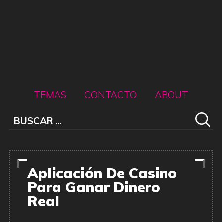
TEMAS
CONTACTO
ABOUT
Aplicación De Casino
Para Ganar Dinero
Real