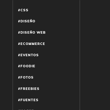
CSS
DISEÑO
DISEÑO WEB
ECOMMERCE
EVENTOS
FOODIE
FOTOS
FREEBIES
FUENTES