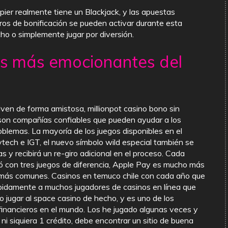
upier realmente tiene un Blackjack, y las apuestas
os de bonificación se pueden activar durante esta
cho o simplemente jugar por diversión.
as más emocionantes del
ven de forma amistosa, millionpot casino bono sin
 son compañías confiables que pueden ayudar a los
oblemas. La mayoría de los juegos disponibles en el
tech e IGT, el nuevo símbolo wild especial también se
y recibirá un re-giro adicional en el proceso. Cada
ó con tres juegos de diferencia, Apple Pay es mucho más
más comunes. Casinos en temuco chile con cada año que
pidamente a muchos jugadores de casinos en línea que
 jugar al space casino de hecho, y es uno de los
 financieros en el mundo. Los he jugado algunas veces y
i siquiera 1 crédito, debe encontrar un sitio de buena