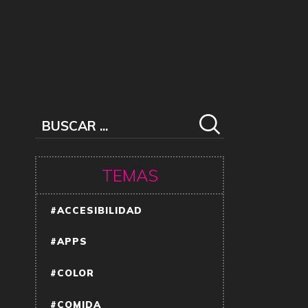
TEMAS
ACCESIBILIDAD
APPS
COLOR
COMIDA