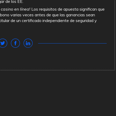
ar de los EE.
 casino en línea!
Los requisitos de apuesta significan que
l bono varias veces antes de que las ganancias sean
o titular de un certificado independiente de seguridad y