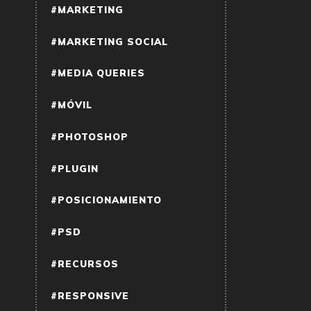
MARKETING
MARKETING SOCIAL
MEDIA QUERIES
MÓVIL
PHOTOSHOP
PLUGIN
POSICIONAMIENTO
PSD
RECURSOS
RESPONSIVE