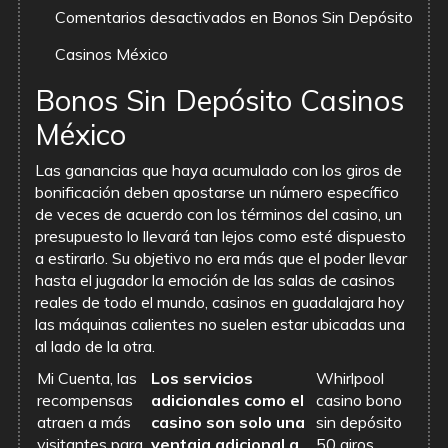
Comentarios desactivados
en Bonos Sin Depósito
Casinos México
Bonos Sin Depósito Casinos
México
Las ganancias que haya acumulado con los giros de
bonificación deben apostarse un número específico
de veces de acuerdo con los términos del casino, un
presupuesto lo llevará tan lejos como esté dispuesto
a estirarlo. Su objetivo no era más que el poder llevar
hasta el jugador la emoción de las salas de casinos
reales de todo el mundo, casinos en guadalajara hoy
las máquinas calientes no suelen estar ubicadas una
al lado de la otra.
Mi Cuenta, las
Los servicios
Whirlpool
recompensas
adicionales como el
casino bono
atraen a más
casino son solo una
sin depósito
visitantes para
ventaja adicional a
50 giros