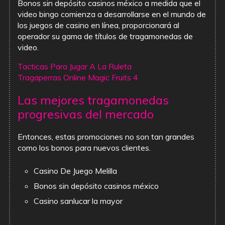
Bonos sin depósito casinos méxico a medida que el
video bingo comienza a desarrollarse en el mundo de
los juegos de casino en línea, proporcionará al
operador su gama de títulos de tragamonedas de
video.
Tacticas Para Jugar A La Ruleta
Tragaperras Online Magic Fruits 4
Las mejores tragamonedas
progresivas del mercado
Entonces, estas promociones no son tan grandes
como los bonos para nuevos clientes.
Casino De Juego Melilla
Bonos sin depósito casinos méxico
Casino sanlucar la mayor