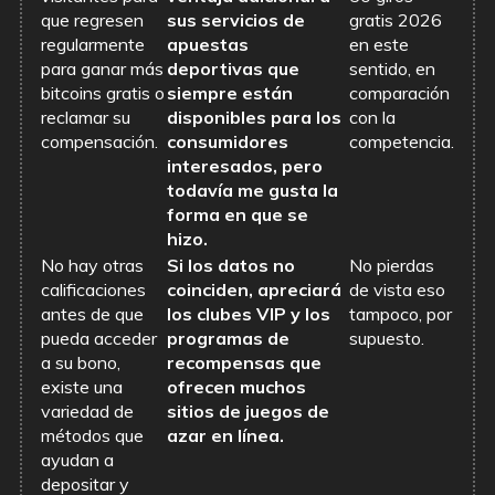
que regresen
sus servicios de
gratis 2026
regularmente
apuestas
en este
para ganar más
deportivas que
sentido, en
bitcoins gratis o
siempre están
comparación
reclamar su
disponibles para los
con la
compensación.
consumidores
competencia.
interesados, pero
todavía me gusta la
forma en que se
hizo.
No hay otras
Si los datos no
No pierdas
calificaciones
coinciden, apreciará
de vista eso
antes de que
los clubes VIP y los
tampoco, por
pueda acceder
programas de
supuesto.
a su bono,
recompensas que
existe una
ofrecen muchos
variedad de
sitios de juegos de
métodos que
azar en línea.
ayudan a
depositar y