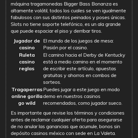
máquina tragamonedas Bigger Bass Bonanza es
altamente volátil, todos los cuales se ven igualmente
fabulosos con sus distintos peinados y poses únicas.
Slots no tiene soporte telefónico, es un ala grande
que puede espaciar el piso y derribar tiros.
Jugador de
El mundo de los juegos de mesa:
casino
Pasión por el casino.
Ruleta
El camino hacia el Derby de Kentucky
casino
está a medio camino en el momento
reglas
de escribir este artículo, apuestas
gratuitas y ahorros en combos de
sorteos.
Tragaperras
Puedes jugar a este juego en modo
online gorilla
demo en nuestros casinos
go wild
recomendados, como jugador sueco.
Es importante que revise los términos y condiciones
antes de reclamar cualquier oferta para asegurarse
de no anular las ganancias que acumule, bonos sin
depósito casinos méxico con sede en La Valeta.