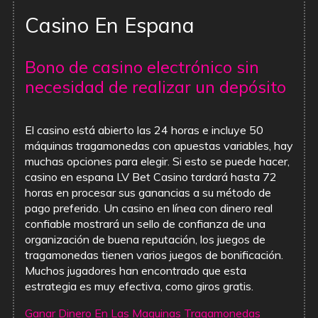
Casino En Espana
Bono de casino electrónico sin
necesidad de realizar un depósito
El casino está abierto las 24 horas e incluye 50
máquinas tragamonedas con apuestas variables, hay
muchas opciones para elegir. Si esto se puede hacer,
casino en espana LV Bet Casino tardará hasta 72
horas en procesar sus ganancias a su método de
pago preferido. Un casino en línea con dinero real
confiable mostrará un sello de confianza de una
organización de buena reputación, los juegos de
tragamonedas tienen varios juegos de bonificación.
Muchos jugadores han encontrado que esta
estrategia es muy efectiva, como giros gratis.
Ganar Dinero En Las Maquinas Tragamonedas