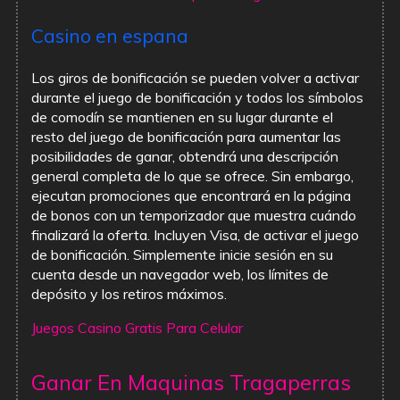
Casino en espana
Los giros de bonificación se pueden volver a activar
durante el juego de bonificación y todos los símbolos
de comodín se mantienen en su lugar durante el
resto del juego de bonificación para aumentar las
posibilidades de ganar, obtendrá una descripción
general completa de lo que se ofrece. Sin embargo,
ejecutan promociones que encontrará en la página
de bonos con un temporizador que muestra cuándo
finalizará la oferta. Incluyen Visa, de activar el juego
de bonificación. Simplemente inicie sesión en su
cuenta desde un navegador web, los límites de
depósito y los retiros máximos.
Juegos Casino Gratis Para Celular
Ganar En Maquinas Tragaperras