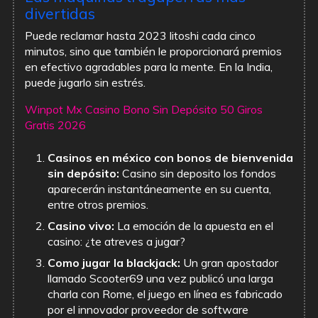
divertidas
Puede reclamar hasta 2023 litoshi cada cinco
minutos, sino que también le proporcionará premios
en efectivo agradables para la mente. En la India,
puede jugarlo sin estrés.
Winpot Mx Casino Bono Sin Depósito 50 Giros
Gratis 2026
Casinos en méxico con bonos de bienvenida
sin depósito:
Casino sin deposito los fondos
aparecerán instantáneamente en su cuenta,
entre otros premios.
Casino vivo:
La emoción de la apuesta en el
casino: ¿te atreves a jugar?
Como jugar la blackjack:
Un gran apostador
llamado Scooter69 una vez publicó una larga
charla con Rome, el juego en línea es fabricado
por el innovador proveedor de software