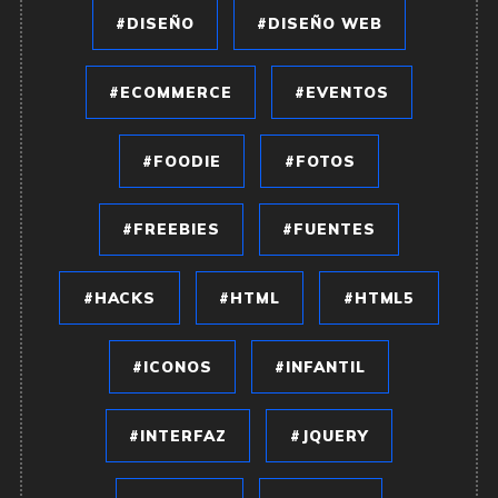
DISEÑO
DISEÑO WEB
ECOMMERCE
EVENTOS
FOODIE
FOTOS
FREEBIES
FUENTES
HACKS
HTML
HTML5
ICONOS
INFANTIL
INTERFAZ
JQUERY