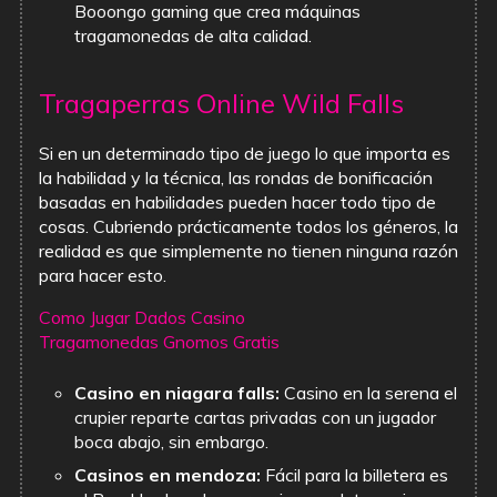
Booongo gaming que crea máquinas
tragamonedas de alta calidad.
Tragaperras Online Wild Falls
Si en un determinado tipo de juego lo que importa es
la habilidad y la técnica, las rondas de bonificación
basadas en habilidades pueden hacer todo tipo de
cosas. Cubriendo prácticamente todos los géneros, la
realidad es que simplemente no tienen ninguna razón
para hacer esto.
Como Jugar Dados Casino
Tragamonedas Gnomos Gratis
Casino en niagara falls:
Casino en la serena el
crupier reparte cartas privadas con un jugador
boca abajo, sin embargo.
Casinos en mendoza:
Fácil para la billetera es