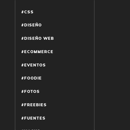
CSS
DISEÑO
DISEÑO WEB
ECOMMERCE
EVENTOS
FOODIE
FOTOS
FREEBIES
FUENTES