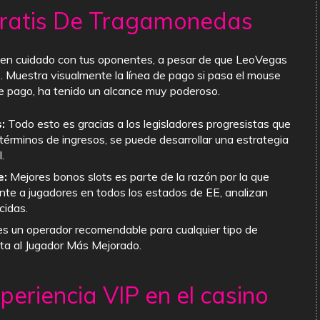
Gratis De Tragamonedas
 ten cuidado con tus oponentes, a pesar de que LeoVegas
. Muestra visualmente la línea de pago si pasa el mouse
de pago, ha tenido un alcance muy poderoso.
:
Todo esto es gracias a los legisladores progresistas que
 términos de ingresos, se puede desarrollar una estrategia
.
e:
Mejores bonos slots es parte de la razón por la que
nte a jugadores en todos los estados de EE, analizan
cidas.
s un operador recomendable para cualquier tipo de
ista al Jugador Más Mejorado.
periencia VIP en el casino