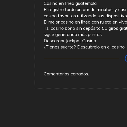
Casino en linea guatemala
El registro tarda un par de minutos, y ca
casino favoritos utilizando sus dispositivo
El mejor casino en línea con ruleta en viv
Tsi casino bono sin depósito 50 giros gra
sigue generando más puntos.
Descargar Jackpot Casino
¿Tienes suerte? Descúbrelo en el casino.
Comentarios cerrados.