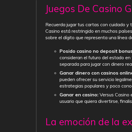
Juegos De Casino 
Recuerda jugar tus cartas con cuidado y
Casino está restringido en muchos países
sobre el dígito que representa una línea 
Posido casino no deposit bonus
consideran el futuro del estado en
separada para jugar con dinero real
Ganar dinero con casinos onlin
pueden ofrecer su servicio legalme
estrategias populares y poco cono
Ganar en casino:
Versus Casino e
usuario que quiera divertirse, final
La emoción de la ex