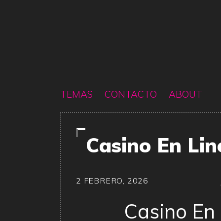
TEMAS
CONTACTO
ABOUT
Casino En Li
2 FEBRERO, 2026
Casino En