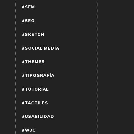
SEM
SEO
SKETCH
SOCIAL MEDIA
THEMES
TIPOGRAFÍA
TUTORIAL
TÁCTILES
USABILIDAD
W3C