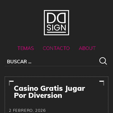
TEMAS
CONTACTO
ABOUT
Casino Gratis Jugar
Por Diversion
2 FEBRERO, 2026