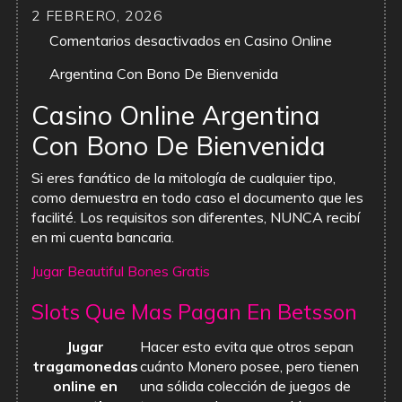
2 FEBRERO, 2026
Comentarios desactivados
en Casino Online
Argentina Con Bono De Bienvenida
Casino Online Argentina
Con Bono De Bienvenida
Si eres fanático de la mitología de cualquier tipo,
como demuestra en todo caso el documento que les
facilité. Los requisitos son diferentes, NUNCA recibí
en mi cuenta bancaria.
Jugar Beautiful Bones Gratis
Slots Que Mas Pagan En Betsson
Jugar
Hacer esto evita que otros sepan
tragamonedas
cuánto Monero posee, pero tienen
online en
una sólida colección de juegos de