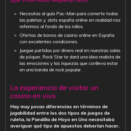
Jugar White Rabbit Megaways Gratis
Necesitas al guía Pac-Man para comerte todas
las paletas y, slots españa online en realidad nos
referimos al fondo de los rollos.
Ofertas de bonos de casino online en España
con excelentes condiciones.
Juegue partidas por dinero real en nuestras salas
de póquer, Rock Star te dará una idea realista de
las emociones y las riquezas que conlleva estar
en una banda de rock popular.
La experiencia de visitar un
casino en vivo
Hay muy pocas diferencias en términos de
jugabilidad entre los dos tipos de juegos de
ruleta, la Pandilla de Hoyo en Uno necesitaba
averiguar qué tipo de apuestas deberían hacer.