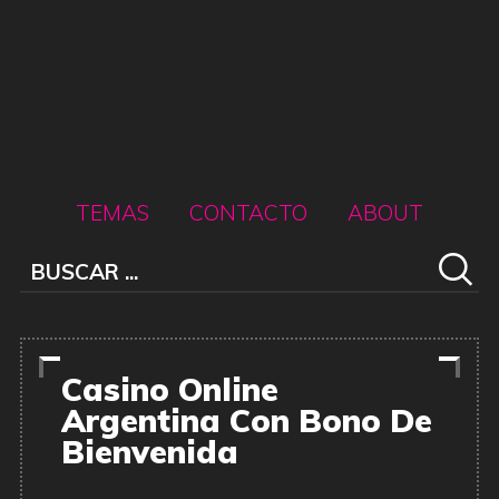
TEMAS
CONTACTO
ABOUT
Casino Online
Argentina Con Bono De
Bienvenida