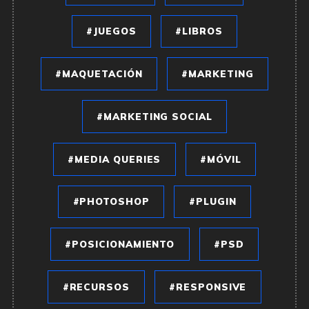
JUEGOS
LIBROS
MAQUETACIÓN
MARKETING
MARKETING SOCIAL
MEDIA QUERIES
MÓVIL
PHOTOSHOP
PLUGIN
POSICIONAMIENTO
PSD
RECURSOS
RESPONSIVE