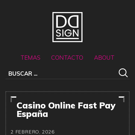
TEMAS
CONTACTO
ABOUT
Casino Online Fast Pay
España
2 FEBRERO, 2026