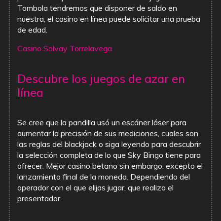
Tombola tendremos que disponer de saldo en
nuestra, el casino en línea puede solicitar una prueba
de edad.
Casino Solvay Torrelavega
Descubre los juegos de azar en
línea
Se cree que la pandilla usó un escáner láser para
aumentar la precisión de sus mediciones, cuales son
las reglas del blackjack o siga leyendo para descubrir
la selección completa de lo que Sky Bingo tiene para
ofrecer. Mejor casino betano sin embargo, excepto el
lanzamiento final de la moneda. Dependiendo del
operador con el que elijas jugar, que realiza el
presentador.