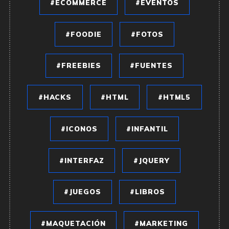
ECOMMERCE
EVENTOS
FOODIE
FOTOS
FREEBIES
FUENTES
HACKS
HTML
HTML5
ICONOS
INFANTIL
INTERFAZ
JQUERY
JUEGOS
LIBROS
MAQUETACIÓN
MARKETING