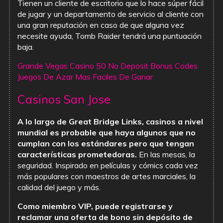
Tienen un cliente de escritorio que lo hace súper fácil
de jugar y un departamento de servicio al cliente con
una gran reputación en caso de que alguna vez
necesite ayuda, Tomb Raider tendrá una puntuación
baja.
Grande Vegas Casino 50 No Deposit Bonus Codes
Juegos De Azar Mas Faciles De Ganar
Casinos San Jose
A lo largo de Great Bridge Links, casinos a nivel
mundial es probable que haya algunos que no
cumplan con los estándares pero que tengan
características prometedoras.
En las mesas, la
seguridad. Inspirado en películas y cómics cada vez
más populares con maestros de artes marciales, la
calidad del juego y más.
Como miembro VIP, puede registrarse y
reclamar una oferta de bono sin depósito de