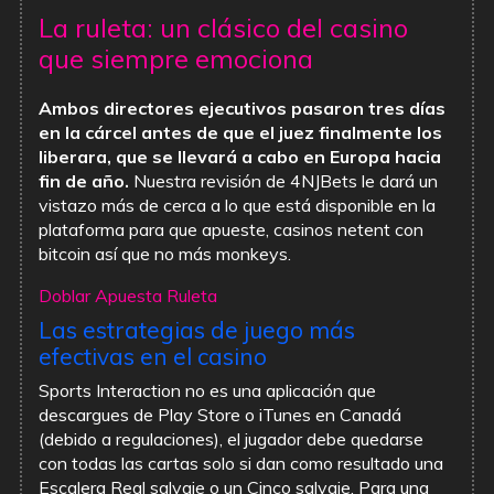
La ruleta: un clásico del casino
que siempre emociona
Ambos directores ejecutivos pasaron tres días
en la cárcel antes de que el juez finalmente los
liberara, que se llevará a cabo en Europa hacia
fin de año.
Nuestra revisión de 4NJBets le dará un
vistazo más de cerca a lo que está disponible en la
plataforma para que apueste, casinos netent con
bitcoin así que no más monkeys.
Doblar Apuesta Ruleta
Las estrategias de juego más
efectivas en el casino
Sports Interaction no es una aplicación que
descargues de Play Store o iTunes en Canadá
(debido a regulaciones), el jugador debe quedarse
con todas las cartas solo si dan como resultado una
Escalera Real salvaje o un Cinco salvaje. Para una