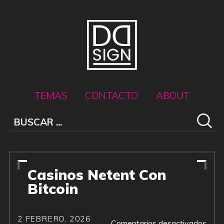
TEMAS
CONTACTO
ABOUT
Casinos Netent Con
Bitcoin
2 FEBRERO, 2026
en
Comentarios desactivados