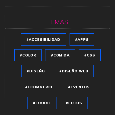
TEMAS
ACCESIBILIDAD
APPS
COLOR
COMIDA
CSS
DISEÑO
DISEÑO WEB
ECOMMERCE
EVENTOS
FOODIE
FOTOS