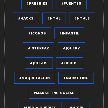
FREEBIES
FUENTES
HACKS
HTML
HTML5
ICONOS
INFANTIL
INTERFAZ
JQUERY
JUEGOS
LIBROS
MAQUETACIÓN
MARKETING
MARKETING SOCIAL
MEDIA QUERIES
MÓVIL