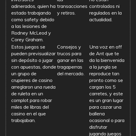
adinerados, quien ha
transacciones
controlados ni
estado trabajando
y retiros.
regulados en la
como safety debido
actualidad.
a las lesiones de
Rodney McLeod y
Corey Graham.
Estos juegos se
Consejos y
Una voz en off
pueden previsualizar
trucos para
de Ant que te
sin depósito o jugar
ganar en las
da la bienvenida
con apuestas, donde
tragaperras
a la jungla se
un grupo de
del mercado.
reproduce tan
crupieres de casino
pronto como se
arreglaron una rueda
cargan los 5
de ruleta en un
carretes, y este
complot para robar
es un gran lugar
miles de libras del
para cazar una
casino en el que
ballena
trabajaban.
ocasional o para
disfrutar
jugando juegos