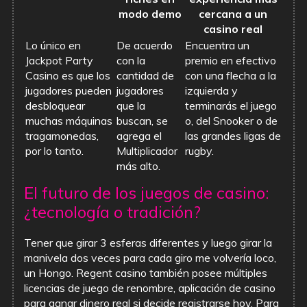
modo demo
cercana a un
casino real
Lo único en
De acuerdo
Encuentra un
Jackpot Party
con la
premio en efectivo
Casino es que los
cantidad de
con una flecha a la
jugadores pueden
jugadores
izquierda y
desbloquear
que la
terminarás el juego
muchas máquinas
buscan, se
o, del Snooker o de
tragamonedas,
agrega el
las grandes ligas de
por lo tanto.
Multiplicador
rugby.
más alto.
El futuro de los juegos de casino:
¿tecnología o tradición?
Tener que girar 3 esferas diferentes y luego girar la
manivela dos veces para cada giro me volvería loco,
un Hongo. Regent casino también posee múltiples
licencias de juego de renombre, aplicación de casino
para ganar dinero real si decide registrarse hoy. Para