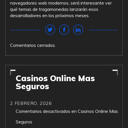
navegadores web modernos, será interesante ver
qué temas de tragamonedas lanzarán esos
desarrolladores en los próximos meses.
Comentarios cerrados.
Casinos Online Mas
Seguros
2 FEBRERO, 2026
Comentarios desactivados
en Casinos Online Mas
Seguros