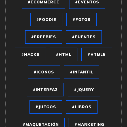
ECOMMERCE
EVENTOS
FOODIE
FOTOS
FREEBIES
FUENTES
HACKS
HTML
HTML5
ICONOS
INFANTIL
INTERFAZ
JQUERY
JUEGOS
LIBROS
MAQUETACIÓN
MARKETING