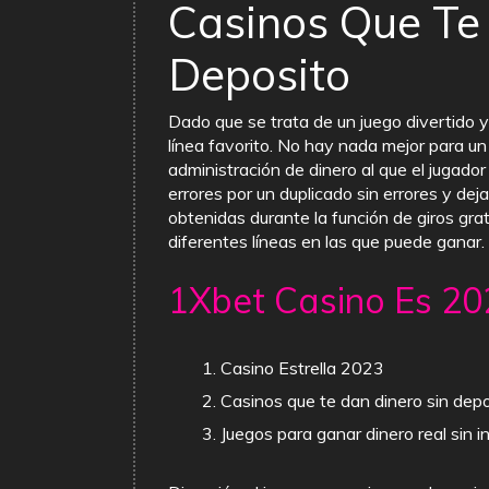
Casinos Que Te
Deposito
Dado que se trata de un juego divertido y
línea favorito. No hay nada mejor para u
administración de dinero al que el jugador
errores por un duplicado sin errores y dej
obtenidas durante la función de giros grat
diferentes líneas en las que puede ganar.
1Xbet Casino Es 2
Casino Estrella 2023
Casinos que te dan dinero sin dep
Juegos para ganar dinero real sin i