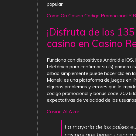
popular.
Come On Casino Codigo Promocional Y 
¡Disfruta de los 135
casino en Casino Re
Funciona con dispositivos Android e iOS,
telefónica para confirmar su (s) primera (
bilbao simplemente puede hacer clic en l
Maneki es una plataforma de juegos en lí
algunos problemas y errores que le impid
codigo promocional y bonus code 2026 l
expectativas de velocidad de los usuarios,
Casino Al Azar
La mayoría de los países e
casinos que tienen licencia