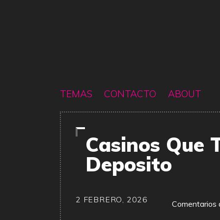
TEMAS
CONTACTO
ABOUT
Casinos Que 
Deposito
2 FEBRERO, 2026
Comentarios 