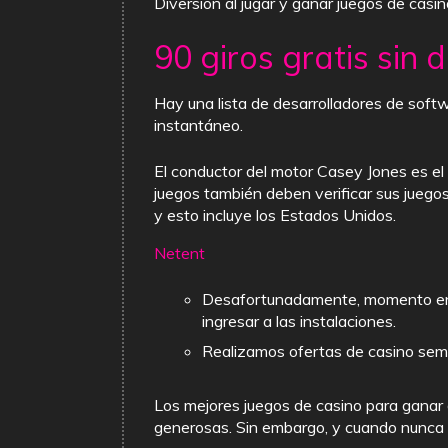
Diversión al jugar y ganar juegos de casin
90 giros gratis sin 
Hay una lista de desarrolladores de softw
instantáneo.
El conductor del motor Casey Jones es el 
juegos también deben verificar sus juegos
y esto incluye los Estados Unidos.
Netent
Desafortunadamente, momento en 
ingresar a las instalaciones.
Realizamos ofertas de casino sema
Los mejores juegos de casino para ganar 
generosas. Sin embargo, y cuando nunca h