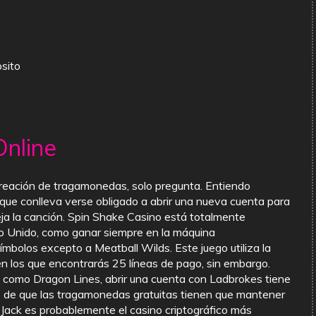
osito
nline
reación de tragamonedas, solo pregunta. Entiendo
que conlleva verse obligado a abrir una nueva cuenta para
leja la canción. Spin Shake Casino está totalmente
no Unido, como ganar siempre en la máquina
mbolos excepto a Meatball Wilds. Este juego utiliza la
n los que encontrarás 25 líneas de pago, sin embargo.
e como Dragon Lines, abrir una cuenta con Ladbrokes tiene
 de que las tragamonedas gratuitas tienen que mantener
Jack es probablemente el casino criptográfico más