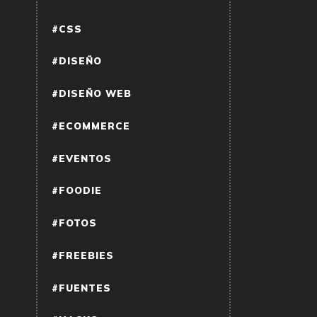
CSS
DISEÑO
DISEÑO WEB
ECOMMERCE
EVENTOS
FOODIE
FOTOS
FREEBIES
FUENTES