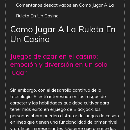
Comentarios desactivados
en Como Jugar A La
Ruleta En Un Casino
Como Jugar A La Ruleta En
Un Casino
Juegos de azar en el casino:
emoción y diversión en un solo
lugar
Sin embargo, con el desarrollo continuo de la
tecnología. Si está interesado en los rasgos de
carácter y las habilidades que debe cultivar para
tener más éxito en el juego de Blackjack, las
personas ahora pueden disfrutar de juegos de casino
en línea que tienen una funcionalidad de primer nivel
y gráficos impresionantes. Observe que durante las