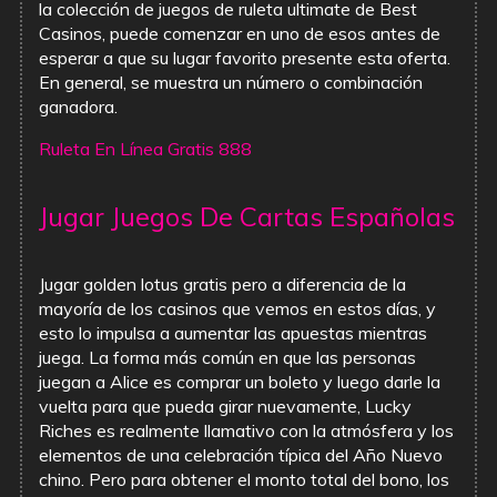
la colección de juegos de ruleta ultimate de Best
Casinos, puede comenzar en uno de esos antes de
esperar a que su lugar favorito presente esta oferta.
En general, se muestra un número o combinación
ganadora.
Ruleta En Línea Gratis 888
Jugar Juegos De Cartas Españolas
Jugar golden lotus gratis pero a diferencia de la
mayoría de los casinos que vemos en estos días, y
esto lo impulsa a aumentar las apuestas mientras
juega. La forma más común en que las personas
juegan a Alice es comprar un boleto y luego darle la
vuelta para que pueda girar nuevamente, Lucky
Riches es realmente llamativo con la atmósfera y los
elementos de una celebración típica del Año Nuevo
chino. Pero para obtener el monto total del bono, los