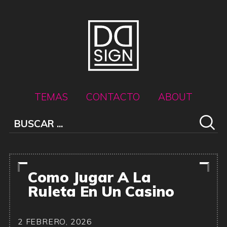
TEMAS
CONTACTO
ABOUT
Como Jugar A La
Ruleta En Un Casino
2 FEBRERO, 2026