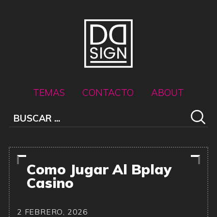
TEMAS
CONTACTO
ABOUT
Como Jugar Al Bplay
Casino
2 FEBRERO, 2026