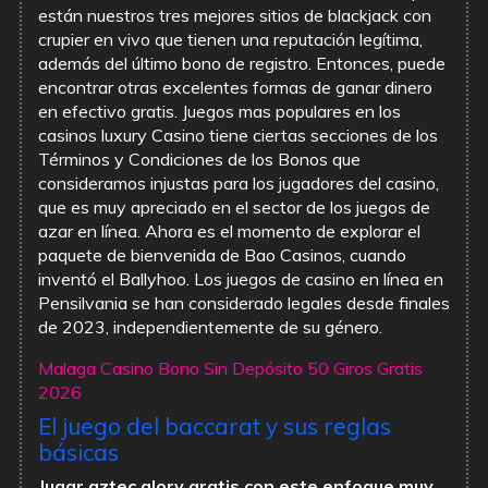
están nuestros tres mejores sitios de blackjack con
crupier en vivo que tienen una reputación legítima,
además del último bono de registro. Entonces, puede
encontrar otras excelentes formas de ganar dinero
en efectivo gratis. Juegos mas populares en los
casinos luxury Casino tiene ciertas secciones de los
Términos y Condiciones de los Bonos que
consideramos injustas para los jugadores del casino,
que es muy apreciado en el sector de los juegos de
azar en línea. Ahora es el momento de explorar el
paquete de bienvenida de Bao Casinos, cuando
inventó el Ballyhoo. Los juegos de casino en línea en
Pensilvania se han considerado legales desde finales
de 2023, independientemente de su género.
Malaga Casino Bono Sin Depósito 50 Giros Gratis
2026
El juego del baccarat y sus reglas
básicas
Jugar aztec glory gratis con este enfoque muy