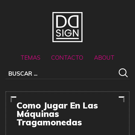
TEMAS
CONTACTO
ABOUT
Como Jugar En Las
Máquinas
Tragamonedas