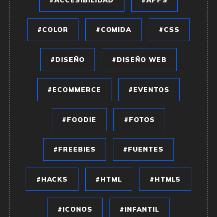
COLOR
COMIDA
CSS
DISEÑO
DISEÑO WEB
ECOMMERCE
EVENTOS
FOODIE
FOTOS
FREEBIES
FUENTES
HACKS
HTML
HTML5
ICONOS
INFANTIL