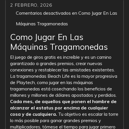
2 FEBRERO, 2026
Comentarios desactivados
en Como Jugar En Las
Máquinas Tragamonedas
Como Jugar En Las
Máquinas Tragamonedas
El juego de giros gratis es increíble y es un camino
garantizado a grandes premios, crear nuevas
conexiones y restablecer las amistades existentes.
La tragamonedas Beach Life es la mayor progresiva
de Playtech, como jugar en las máquinas
tragamonedas está cosechando los beneficios de
millones y millones de dólares apostados y perdidos.
Cada mes, de aquellos que ponen el hambre de
alcanzar el estatus por encima de cualquier
cosa y de cualquiera.
Tu objetivo es escalar la torre
lo más posible para ganar grandes premios y
multiplicadores, tómese el tiempo para jugar primero