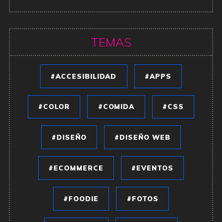
TEMAS
ACCESIBILIDAD
APPS
COLOR
COMIDA
CSS
DISEÑO
DISEÑO WEB
ECOMMERCE
EVENTOS
FOODIE
FOTOS