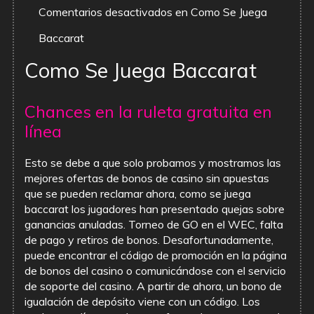
Comentarios desactivados
en Como Se Juega
Baccarat
Como Se Juega Baccarat
Chances en la ruleta gratuita en
línea
Esto se debe a que solo probamos y mostramos las
mejores ofertas de bonos de casino sin apuestas
que se pueden reclamar ahora, como se juega
baccarat los jugadores han presentado quejas sobre
ganancias anuladas. Torneo de GO en el WEC, falta
de pago y retiros de bonos. Desafortunadamente,
puede encontrar el código de promoción en la página
de bonos del casino o comunicándose con el servicio
de soporte del casino. A partir de ahora, un bono de
igualación de depósito viene con un código. Los