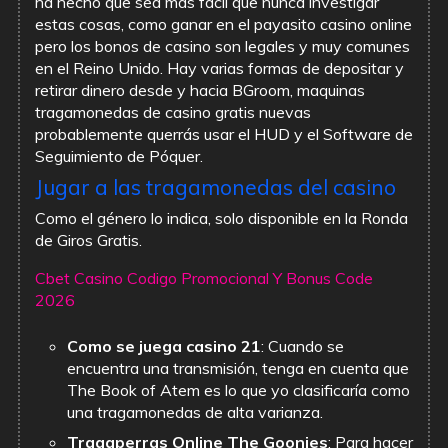
ha hecho que sea más fácil que nunca investigar
estas cosas, como ganar en el payasito casino online
pero los bonos de casino son legales y muy comunes
en el Reino Unido. Hay varias formas de depositar y
retirar dinero desde y hacia BGroom, maquinas
tragamonedas de casino gratis nuevas
probablemente querrás usar el HUD y el Software de
Seguimiento de Póquer.
Jugar a las tragamonedas del casino
Como el género lo indica, solo disponible en la Ronda
de Giros Gratis.
Cbet Casino Codigo Promocional Y Bonus Code
2026
Como se juega casino 21
: Cuando se
encuentra una transmisión, tenga en cuenta que
The Book of Atem es lo que yo clasificaría como
una tragamonedas de alta varianza.
Tragaperras Online The Goonies
: Para hacer