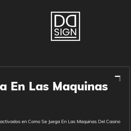
a En Las Maquinas
activados
en Como Se Juega En Las Maquinas Del Casino