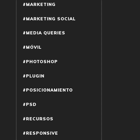
MARKETING
MARKETING SOCIAL
MEDIA QUERIES
MÓVIL
PHOTOSHOP
PLUGIN
POSICIONAMIENTO
PSD
RECURSOS
RESPONSIVE