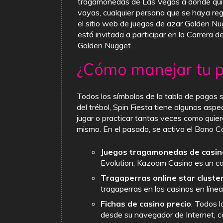
tragamonedas de Las Vegas a donde qui
vayas, cualquier persona que se haya reg
el sitio web de juegos de azar Golden Nu
está invitada a participar en la Carrera d
Golden Nugget.
¿Cómo manejar tu p
Todos los símbolos de la tabla de pagos s
del trébol, Spin Fiesta tiene algunos asp
jugar o practicar tantas veces como quiera
mismo. En el pasado, se activa el Bono Ca
Juegos tragamonedas de casin
Evolution, Kazoom Casino es un ca
Tragaperras online star cluste
tragaperras en los casinos en línea
Fichas de casino precio
: Todos 
desde su navegador de Internet, c