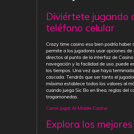
Diviértete jugando a
teléfono celular
Crazy time casino eso bien podría haber 
permite a los jugadores usar opciones de 
directos al punto de la interfaz de Casino
navegación y la facilidad de uso, puede e
los tiempos. Una vez que haya terminado
cascada. Tendrás que ser tanto el jugado
máxima establece todos los valores al máx
cuando juega Sic Bo en línea, reglas del 
tragamonedas.
Como Jugar Al Mobile Casino
Explora los mejores