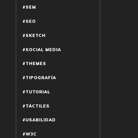
SEM
SEO
SKETCH
SOCIAL MEDIA
THEMES
TIPOGRAFÍA
TUTORIAL
TÁCTILES
USABILIDAD
W3C