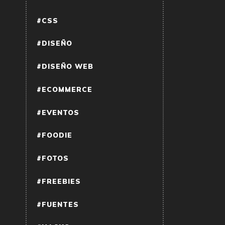
CSS
DISEÑO
DISEÑO WEB
ECOMMERCE
EVENTOS
FOODIE
FOTOS
FREEBIES
FUENTES