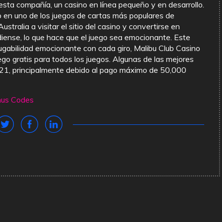
esta compañía, un casino en línea pequeño y en desarrollo.
en uno de los juegos de cartas más populares de
ustralia a visitar el sitio del casino y convertirse en
iense, lo que hace que el juego sea emocionante. Este
jugabilidad emocionante con cada giro, Malibu Club Casino
go gratis para todos los juegos. Algunas de las mejores
 21, principalmente debido al pago máximo de 50,000
nus Codes