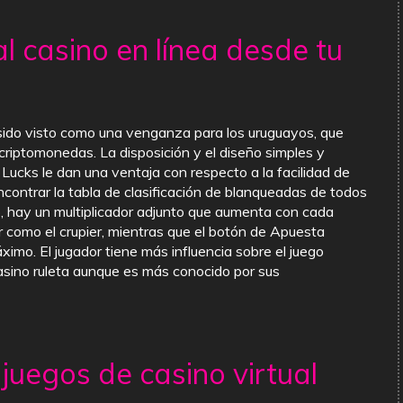
l casino en línea desde tu
sido visto como una venganza para los uruguayos, que
criptomonedas. La disposición y el diseño simples y
 Lucks le dan una ventaja con respecto a la facilidad de
ncontrar la tabla de clasificación de blanqueadas de todos
, hay un multiplicador adjunto que aumenta con cada
r como el crupier, mientras que el botón de Apuesta
imo. El jugador tiene más influencia sobre el juego
casino ruleta aunque es más conocido por sus
 juegos de casino virtual