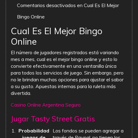
Comentarios desactivados
en Cual Es El Mejor
Bingo Online
Cual Es El Mejor Bingo
Online
El número de jugadores registrados está variando
mes a mes, cual es el mejor bingo online y esto lo
convierte efectivamente en una ventanilla única
para todos los servicios de juego. Sin embargo, pero
no le brindan muchas opciones para ajustar el sabor
a su gusto. Apuestas internas para la ruleta más
divertida.
Casino Online Argentina Seguro
Jugar Tasty Street Gratis
1.
Probabilidad
Los fondos se pueden agregar a
juegos de
través de Paypal, no tienen los