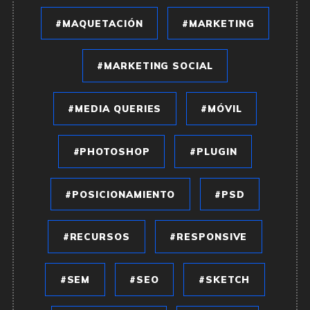
MAQUETACIÓN
MARKETING
MARKETING SOCIAL
MEDIA QUERIES
MÓVIL
PHOTOSHOP
PLUGIN
POSICIONAMIENTO
PSD
RECURSOS
RESPONSIVE
SEM
SEO
SKETCH