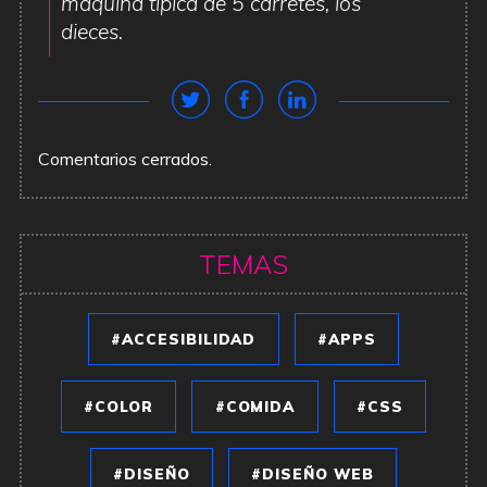
máquina típica de 5 carretes, los
dieces.
Comentarios cerrados.
TEMAS
ACCESIBILIDAD
APPS
COLOR
COMIDA
CSS
DISEÑO
DISEÑO WEB