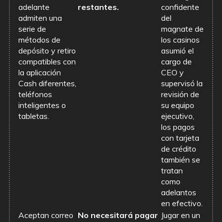
adelante
restantes.
confidente
admiten una
del
serie de
magnate de
métodos de
los casinos
depósito y retiro
asumió el
compatibles con
cargo de
la aplicación
CEO y
Cash diferentes,
supervisó la
teléfonos
revisión de
inteligentes o
su equipo
tabletas.
ejecutivo,
los pagos
con tarjeta
de crédito
también se
tratan
como
adelantos
en efectivo.
Aceptan correo
No necesitará pagar
Jugar en un