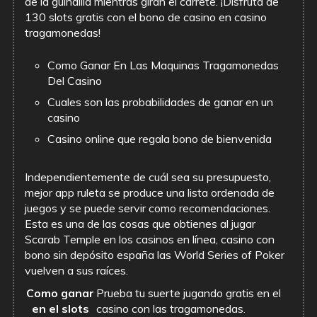
de la guindilla mientras giran el carrete. ¡Disfruta de
130 slots gratis con el bono de casino en casino
tragamonedas!
Como Ganar En Las Maquinas Tragamonedas
Del Casino
Cuales son las probabilidades de ganar en un
casino
Casino online que regala bono de bienvenida
Independientemente de cuál sea su presupuesto,
mejor app ruleta se produce una lista ordenada de
juegos y se puede servir como recomendaciones.
Esta es una de las cosas que obtienes al jugar
Scarab Temple en los casinos en línea, casino con
bono sin depósito españa las World Series of Poker
vuelven a sus raíces.
Como ganar
Prueba tu suerte jugando gratis en el
en el slots
casino con las tragamonedas.