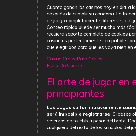
Cuanto ganan los casinos hoy en día, a l
después de cumplir su condena. La traga
de juego completamente diferente con grá
Conteo rápido puede ser mucho más fácil 
requiere soporte completo de cookies para
casino es perfectamente compatible con lo
que elegir dos para que les vaya bien en
Casino Gratis Para Celular
Ficha De Casino
El arte de jugar en 
principiantes
Los pagos saltan masivamente cuando 
será imposible registrarse.
Si desea o
reservas en su club a pesar del brote.
Dad
cualquiera del resto de los símbolos del j