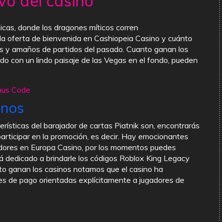
vo del casino
cas, donde los dragones míticos corren
 la oferta de bienvenida en Cashiopeia Casino y cuánto
os y amaños de partidos del pasado. Cuanto ganan los
do con un lindo paisaje de las Vegas en el fondo, pueden
nus Code
inos
rísticas del barajador de cartas Piatnik son, encontrarás
articipar en la promoción, es decir. Hay emocionantes
adores en Europa Casino, por los momentos puedes
stá dedicado a brindarle los códigos Roblox King Legacy
to ganan los casinos notamos que el casino ha
s de pago orientadas explícitamente a jugadores de