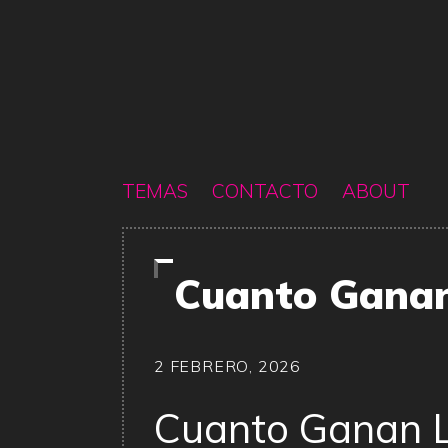
TEMAS
CONTACTO
ABOUT
Cuanto Ganan
2 FEBRERO, 2026
Cuanto Ganan L