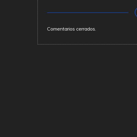
Comentarios cerrados.