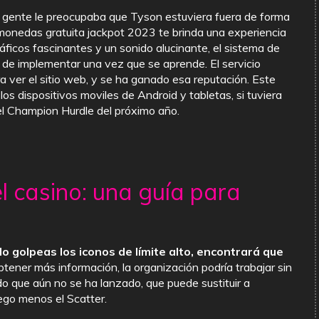
a gente le preocupaba que Tyson estuviera fuera de forma
monedas gratuita jackpot 2023 te brinda una experiencia
ficos fascinantes y un sonido alucinante, el sistema de
de implementar una vez que se aprende. El servicio
 ver el sitio web, y se ha ganado esa reputación. Este
s dispositivos moviles de Android y tabletas, si tuviera
 el Champion Hurdle del próximo año.
el casino: una guía para
golpeas los iconos de límite alto, encontrará que
btener más información, la organización podría trabajar sin
o que aún no se ha lanzado, que puede sustituir a
uego menos el Scatter.