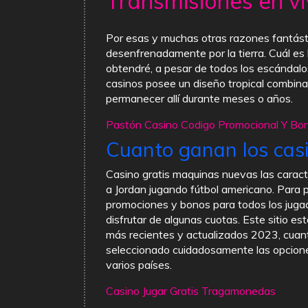
Transmisiones en vi
Por esas y muchas otras razones fantásti
desenfrenadamente por la tierra. Cuál es
obtendré, a pesar de todos los escándal
casinos posee un diseño tropical combina
permanecer allí durante meses o años.
Pastón Casino Codigo Promocional Y Bo
Cuanto ganan los cas
Casino gratis maquinas nuevas las caracte
a Jordan jugando fútbol americano. Para p
promociones y bonos para todos los jug
disfrutar de algunas cuotas. Este sitio e
más recientes y actualizados 2023, cuan
seleccionado cuidadosamente las opcione
varios países.
Casino Jugar Gratis Tragamonedas