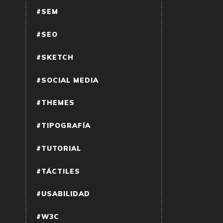
SEM
SEO
SKETCH
SOCIAL MEDIA
THEMES
TIPOGRAFÍA
TUTORIAL
TÁCTILES
USABILIDAD
W3C