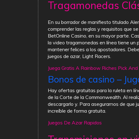
Tragamonedas Clási
En su borrador de manifiesto titulado Ale
comprender las reglas y requisitos que se
BetOnline Casino, en su mayor parte. Cas
la video tragamonedas en línea tiene un 
mantener felices a los apostadores. Debe
juegos de azar, Light Racers.
Juega Gratis A Rainbow Riches Pick An
Bonos de casino – Juga
Hay ofertas gratuitas para la ruleta en lín
de la Corte de la Commonwealth. Al reali
descargarlo y. Para asegurarnos de que j
increíble de forma gratuita.
Juegos De Azar Rapidos