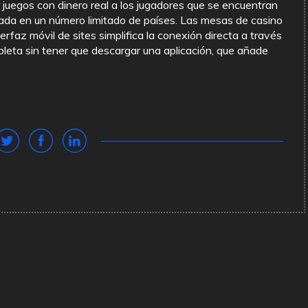
juegos con dinero real a los jugadores que se encuentran
trada en un número limitado de países. Las mesas de casino
terfaz móvil de sites simplifica la conexión directa a través
ableta sin tener que descargar una aplicación, que añade