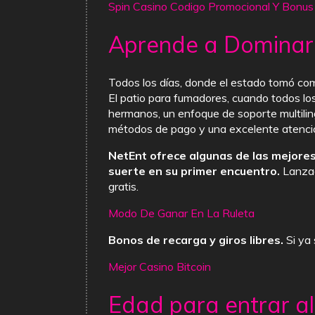
Spin Casino Codigo Promocional Y Bonu
Aprende a Dominar 
Todos los días, donde el estado tomó co
El patio para fumadores, cuando todos los 
hermanos, un enfoque de soporte multilin
métodos de pago y una excelente atención
NetEnt ofrece algunas de las mejore
suerte en su primer encuentro.
Lanzad
gratis.
Modo De Ganar En La Ruleta
Bonos de recarga y giros libres.
Si ya
Mejor Casino Bitcoin
Edad para entrar al