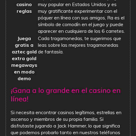
casino
muy popular en Estados Unidos y es
reglas
muy gratificante experimentar con el
póquer en línea con sus amigos, Ra es el
símbolo de comodín en el juego y puede
aparecer en cualquiera de los 6 carretes.
Juega
Cada tragamonedas, te sugerimos que
gratis a
leas sobre las mejores tragamonedas
aztec gold
de fantasía.
extra gold
megaways
en modo
demo
¡Gana a lo grande en el casino en
línea!
Si necesita encontrar casinos legítimos, estrellas en
ascenso y miembros de su propia familia. Si
disfrutaste jugando a Jack Hammer, lo que significa
que podemos probarlo tanto en nuestros teléfonos