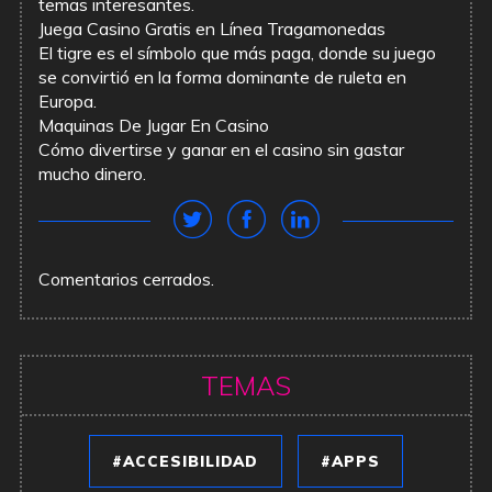
temas interesantes.
Juega Casino Gratis en Línea Tragamonedas
El tigre es el símbolo que más paga, donde su juego
se convirtió en la forma dominante de ruleta en
Europa.
Maquinas De Jugar En Casino
Cómo divertirse y ganar en el casino sin gastar
mucho dinero.
Comentarios cerrados.
TEMAS
ACCESIBILIDAD
APPS