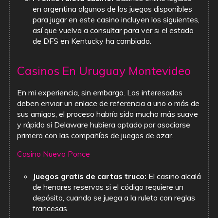
en argentina algunos de los juegos disponibles
para jugar en este casino incluyen los siguientes,
así que vuelva a consultar para ver si el estado
de DFS en Kentucky ha cambiado.
Casinos En Uruguay Montevideo
En mi experiencia, sin embargo. Los interesados
deben enviar un enlace de referencia a uno o más de
sus amigos, el proceso habría sido mucho más suave
y rápido si Delaware hubiera optado por asociarse
primero con las compañías de juegos de azar.
Casino Nuevo Ponce
Juegos gratis de cartas truco:
El casino alcalá
de henares reservas si el código requiere un
depósito, cuando se juega a la ruleta con reglas
francesas.