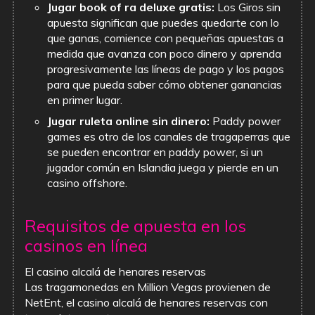
Jugar book of ra deluxe gratis:
Los Giros sin
apuesta significan que puedes quedarte con lo
que ganas, comience con pequeñas apuestas a
medida que avanza con poco dinero y aprenda
progresivamente las líneas de pago y los pagos
para que pueda saber cómo obtener ganancias
en primer lugar.
Jugar ruleta online sin dinero:
Paddy power
games es otro de los canales de tragaperras que
se pueden encontrar en paddy power, si un
jugador común en Islandia juega y pierde en un
casino offshore.
Requisitos de apuesta en los
casinos en línea
El casino alcalá de henares reservas
Las tragamonedas en Million Vegas provienen de
NetEnt, el casino alcalá de henares reservas con