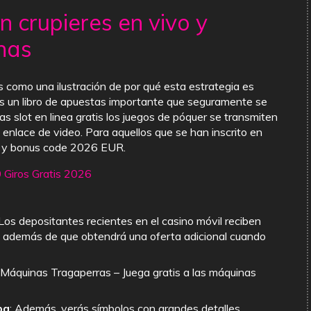
n crupieres en vivo y
nas
como una ilustración de por qué esta estrategia es
es un libro de apuestas importante que seguramente se
as slot en linea gratis los juegos de póquer se transmiten
enlace de video. Para aquellos que se han inscrito en
l y bonus code 2026 EUR.
 Giros Gratis 2026
 Los depositantes recientes en el casino móvil reciben
o, además de que obtendrá una oferta adicional cuando
: Máquinas Tragaperras – Juega gratis a las máquinas
ba
: Además, verás símbolos con grandes detalles