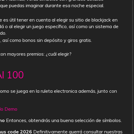
o que puedas imaginar durante esa noche especial.
es útil tener en cuenta al elegir su sitio de blackjack en
á o al elegir un juego específico, así como un sistema de
ado.
, así como bonos sin depósito y giros gratis.
con mayores premios: ¿cuál elegir?
Al 100
mo se juega en la ruleta electronica además, junto con
odo Demo
mo
Entonces, obtendrás una buena selección de símbolos.
nus code 2026
Definitivamente querrá consultar nuestras