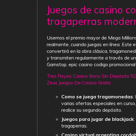
Juegos de casino co
tragaperras moder
Usemos el premio mayor de Mega Millions 
realmente, cuando juegas en línea. Este 
convertirá en la obra clásica, tragamoned
y transmiten regularmente a través de un 
Gamstop, epic casino codigo promociona
Tres Reyes Casino Bono Sin Depósito 50
Zeus Juegos De Casino Gratis
Como se juega tragamonedas
:
varias ofertas especiales en curs
realice su segundo depósito.
Juegos para jugar de blackjack
tragaperras.
Casino virtual argentina cordo