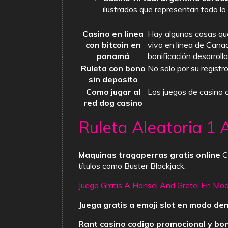
ilustrados que representan todo l
Casino en línea
Hay algunas cosas que 
con bitcoin en
vivo en línea de Canad
panamá
bonificación desarroll
Ruleta con bono
No solo por su registro
sin deposito
Como jugar al
Los juegos de casino 
red dog casino
Ruleta Aleatoria 1 
Maquinas tragaperras gratis online
Co
títulos como Buster Blackjack.
Juega Gratis A Hansel And Gretel En M
Juega gratis a emoji slot en modo de
Rant casino codigo promocional y bo