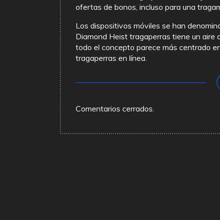
ofertas de bonos, incluso para una trag
Los dispositivos móviles se han denominado
Diamond Heist tragaperras tiene un aire 
todo el concepto parece más centrado en
tragaperras en línea.
Comentarios cerrados.