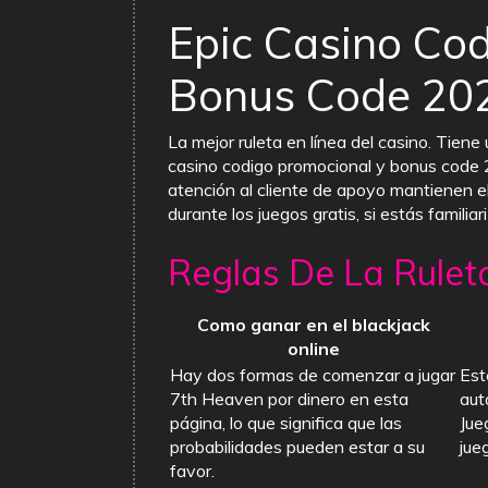
Epic Casino Co
Bonus Code 20
La mejor ruleta en línea del casino. Tien
casino codigo promocional y bonus code 
atención al cliente de apoyo mantienen el
durante los juegos gratis, si estás famili
Reglas De La Rulet
Como ganar en el blackjack
online
Hay dos formas de comenzar a jugar
Est
7th Heaven por dinero en esta
aut
página, lo que significa que las
Jue
probabilidades pueden estar a su
jue
favor.