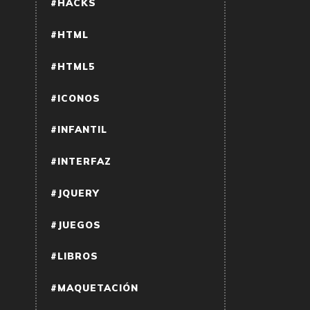
HACKS
HTML
HTML5
ICONOS
INFANTIL
INTERFAZ
JQUERY
JUEGOS
LIBROS
MAQUETACIÓN