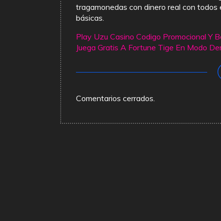
tragamonedas con dinero real con todos e
básicas.
Play Uzu Casino Codigo Promocional Y 
Juega Gratis A Fortune Tige En Modo D
Comentarios cerrados.