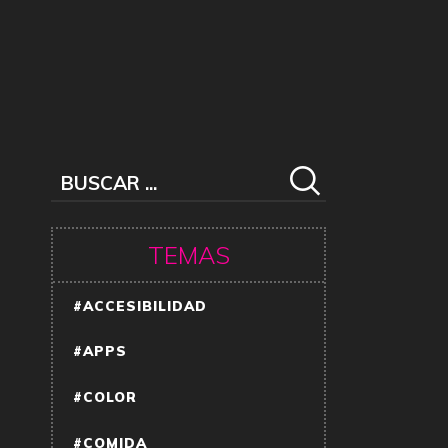
TEMAS
ACCESIBILIDAD
APPS
COLOR
COMIDA