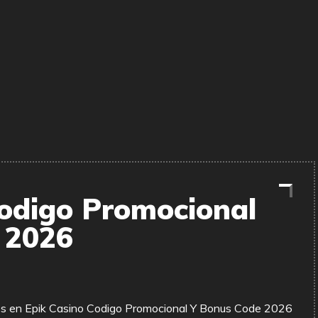
Codigo Promocional
 2026
os
en Epik Casino Codigo Promocional Y Bonus Code 2026