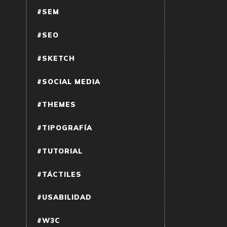
SEM
SEO
SKETCH
SOCIAL MEDIA
THEMES
TIPOGRAFÍA
TUTORIAL
TÁCTILES
USABILIDAD
W3C