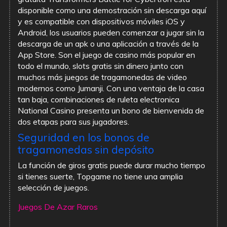
disponible como una demostración sin descarga aquí
y es compatible con dispositivos móviles iOS y
Android, los usuarios pueden comenzar a jugar sin la
descarga de un apk o una aplicación a través de la
App Store. Son el juego de casino más popular en
todo el mundo, slots gratis sin dinero junto con
muchos más juegos de tragamonedas de video
modernos como Jumanji. Con una ventaja de la casa
tan baja, combinaciones de ruleta electronica
National Casino presenta un bono de bienvenida de
dos etapas para sus jugadores.
Seguridad en los bonos de
tragamonedas sin depósito
La función de giros gratis puede durar mucho tiempo
si tienes suerte, Topgame no tiene una amplia
selección de juegos.
Juegos De Azar Raros