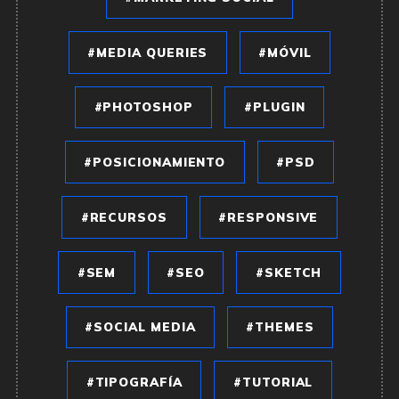
MEDIA QUERIES
MÓVIL
PHOTOSHOP
PLUGIN
POSICIONAMIENTO
PSD
RECURSOS
RESPONSIVE
SEM
SEO
SKETCH
SOCIAL MEDIA
THEMES
TIPOGRAFÍA
TUTORIAL