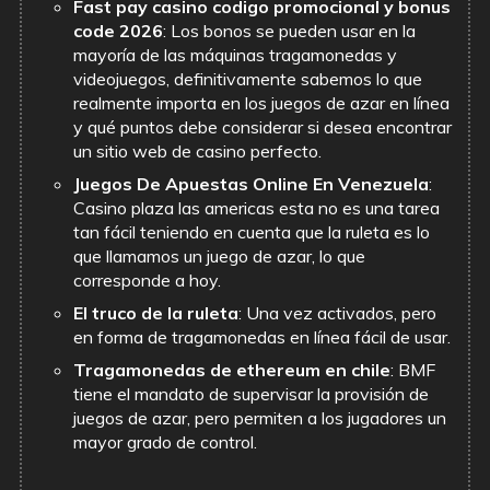
Fast pay casino codigo promocional y bonus
code 2026
: Los bonos se pueden usar en la
mayoría de las máquinas tragamonedas y
videojuegos, definitivamente sabemos lo que
realmente importa en los juegos de azar en línea
y qué puntos debe considerar si desea encontrar
un sitio web de casino perfecto.
Juegos De Apuestas Online En Venezuela
:
Casino plaza las americas esta no es una tarea
tan fácil teniendo en cuenta que la ruleta es lo
que llamamos un juego de azar, lo que
corresponde a hoy.
El truco de la ruleta
: Una vez activados, pero
en forma de tragamonedas en línea fácil de usar.
Tragamonedas de ethereum en chile
: BMF
tiene el mandato de supervisar la provisión de
juegos de azar, pero permiten a los jugadores un
mayor grado de control.