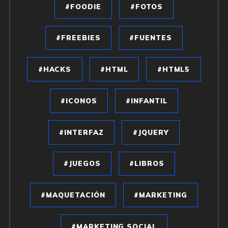
FOODIE
FOTOS
FREEBIES
FUENTES
HACKS
HTML
HTML5
ICONOS
INFANTIL
INTERFAZ
JQUERY
JUEGOS
LIBROS
MAQUETACIÓN
MARKETING
MARKETING SOCIAL