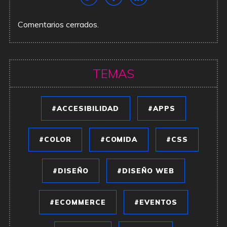
Comentarios cerrados.
TEMAS
ACCESIBILIDAD
APPS
COLOR
COMIDA
CSS
DISEÑO
DISEÑO WEB
ECOMMERCE
EVENTOS