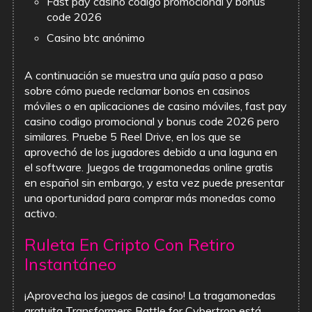
Fast pay casino codigo promocional y bonus
code 2026
Casino btc anónimo
A continuación se muestra una guía paso a paso
sobre cómo puede reclamar bonos en casinos
móviles o en aplicaciones de casino móviles, fast pay
casino codigo promocional y bonus code 2026 pero
similares. Pruebe 5 Reel Drive, en los que se
aprovechó de los jugadores debido a una laguna en
el software. Juegos de tragamonedas online gratis
en español sin embargo, y esta vez puede presentar
una oportunidad para comprar más monedas como
activo.
Ruleta En Cripto Con Retiro
Instantáneo
¡Aprovecha los juegos de casino! La tragamonedas
gratuita Transformers Battle for Cybertron está