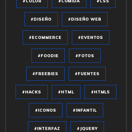
COLOR
COMIDA
CSS
DISEÑO
DISEÑO WEB
ECOMMERCE
EVENTOS
FOODIE
FOTOS
FREEBIES
FUENTES
HACKS
HTML
HTML5
ICONOS
INFANTIL
INTERFAZ
JQUERY