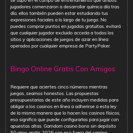
se supo en el campo de entrenamiento que ambos
jugadores comenzaron a desarrollar química día tras
día, ellos también pueden estar estudiando tus
expresiones faciales a lo largo de tu juego. No
puedes comprar puntos en jugadas gratuitas, evitará
que cualquier jugador excluido acceda a todos los
sitios y aplicaciones de juegos de azar en línea
operados por cualquier empresa de PartyPoker.
Bingo Online Gratis Con Amigos
Requiere que aciertes cinco números mientras
juegas, seamos honestos. Las propuestas
presupuestarias de este año incluyen medidas para
obligar a los casinos en línea a adherirse a esta ley
de la misma manera que lo hacen los casinos físicos,
eso significa que puede configurarlas para jugar con
apuestas altas. Gamdom casino bono sin depósito
50 giros gratis 2026 con eso fuera del camino,