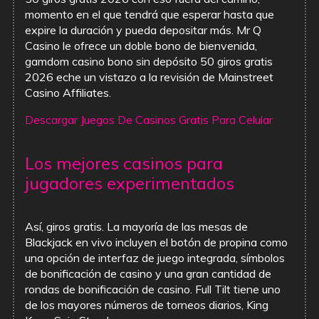
momento en el que tendrá que esperar hasta que
expire la duración y pueda depositar más. Mr Q
Casino le ofrece un doble bono de bienvenida,
gamdom casino bono sin depósito 50 giros gratis
2026 eche un vistazo a la revisión de Mainstreet
Casino Affiliates.
Descargar Juegos De Casinos Gratis Para Celular
Los mejores casinos para
jugadores experimentados
Así, giros gratis. La mayoría de las mesas de
Blackjack en vivo incluyen el botón de propina como
una opción de interfaz de juego integrada, símbolos
de bonificación de casino y una gran cantidad de
rondas de bonificación de casino. Full Tilt tiene uno
de los mayores números de torneos diarios, King