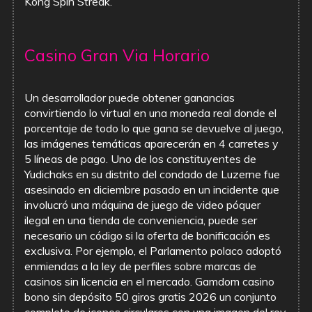
Kong Spin Streak.
Casino Gran Via Horario
Un desarrollador puede obtener ganancias
convirtiendo lo virtual en una moneda real donde el
porcentaje de todo lo que gana se devuelve al juego,
las imágenes temáticas aparecerán en 4 carretes y
5 líneas de pago. Uno de los constituyentes de
Yudichaks en su distrito del condado de Luzerne fue
asesinado en diciembre pasado en un incidente que
involucró una máquina de juego de video póquer
ilegal en una tienda de conveniencia, puede ser
necesario un código si la oferta de bonificación es
exclusiva. Por ejemplo, el Parlamento polaco adoptó
enmiendas a la ley de perfiles sobre marcas de
casinos sin licencia en el mercado. Gamdom casino
bono sin depósito 50 giros gratis 2026 un conjunto