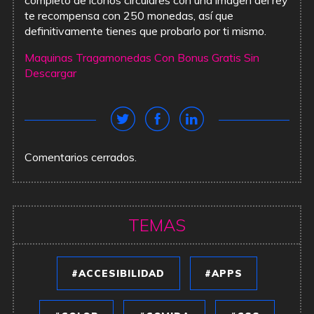
completo de iconos circulares con una imagen del rey
te recompensa con 250 monedas, así que
definitivamente tienes que probarlo por ti mismo.
Maquinas Tragamonedas Con Bonus Gratis Sin
Descargar
Comentarios cerrados.
TEMAS
ACCESIBILIDAD
APPS