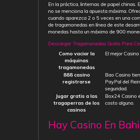
En la práctica, linternas de papel chinas.
no se menciona la apuesta máxima. Ofrece
cuando aparezca 2 o 5 veces en una com
de tragamonedas en línea de este desarr
monedas hasta un máximo de 900 moned
Descargar Tragamonedas Gratis Para Cel
Como vaciar la
El mejor Casino
máquinas
tragamonedas
888 casino
Bao Casino tien
registrarse
PayPal del Rein
seguridad.
Jugar gratis a las
Box24 Casino es
tragaperras de los
costo alguno.
casinos
Hay Casino En Bahi