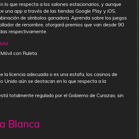
 En lo que respecta a los salones estacionarios, y aunque
 una app a través de las tiendas Google Play y iOS,
binación de símbolos ganadora. Aprenda sobre los juegos
ollador de renombre, otorgará premios que van desde 90
as respectivamente.
ular
 Móvil con Ruleta.
e la licencia adecuada o es una estafa, los casinos de
o Unido aún se destacan en lo que respecta a la
tá totalmente regulado por el Gobierno de Curazao, sin
a Blanca