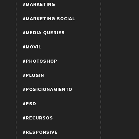
MARKETING
MARKETING SOCIAL
MEDIA QUERIES
MÓVIL
PHOTOSHOP
PLUGIN
POSICIONAMIENTO
PSD
RECURSOS
RESPONSIVE