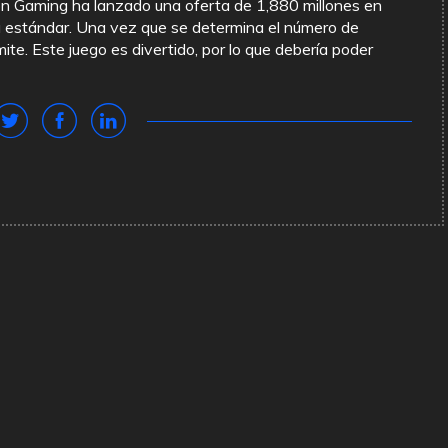
on Gaming ha lanzado una oferta de 1,880 millones en
ría estándar. Una vez que se determina el número de
mite. Este juego es divertido, por lo que debería poder