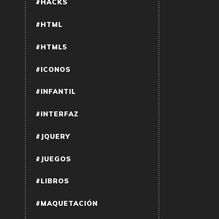
HACKS
HTML
HTML5
ICONOS
INFANTIL
INTERFAZ
JQUERY
JUEGOS
LIBROS
MAQUETACIÓN