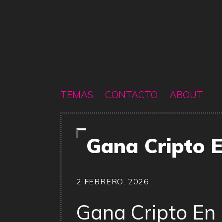
TEMAS
CONTACTO
ABOUT
Gana Cripto E
2 FEBRERO, 2026
Gana Cripto En 