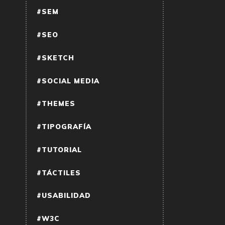
SEM
SEO
SKETCH
SOCIAL MEDIA
THEMES
TIPOGRAFÍA
TUTORIAL
TÁCTILES
USABILIDAD
W3C