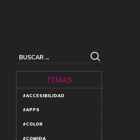
TEMAS
ACCESIBILIDAD
APPS
COLOR
COMIDA