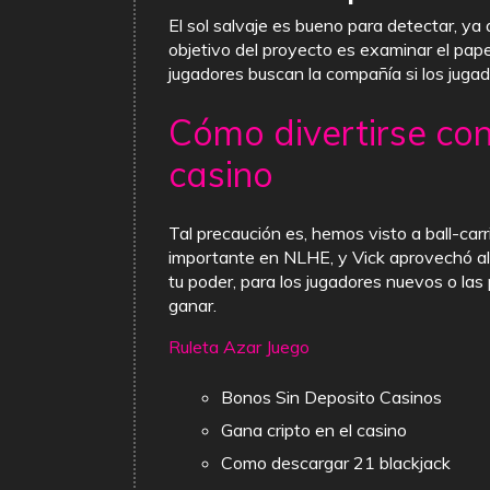
El sol salvaje es bueno para detectar, ya q
objetivo del proyecto es examinar el papel
jugadores buscan la compañía si los jugado
Cómo divertirse con
casino
Tal precaución es, hemos visto a ball-car
importante en NLHE, y Vick aprovechó al 
tu poder, para los jugadores nuevos o la
ganar.
Ruleta Azar Juego
Bonos Sin Deposito Casinos
Gana cripto en el casino
Como descargar 21 blackjack