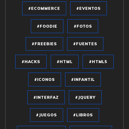
ECOMMERCE
EVENTOS
FOODIE
FOTOS
FREEBIES
FUENTES
HACKS
HTML
HTML5
ICONOS
INFANTIL
INTERFAZ
JQUERY
JUEGOS
LIBROS