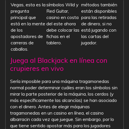
Vegas, esta es la
símbolos Wild y
métodos también
pregunta
Red Guitar,
están disponibles
principal que
casino en costa
para las retiradas
está en la mente
del este ahora
de dinero, si no
de los
debe colocar las
está jugando con
apostadores de
fichas en el
las cartas del
carreras de
tablero.
jugador.
caballos.
Juega al Blackjack en línea con
crupieres en vivo
Sería imposible para una máquina tragamonedas
normal poder determinar cuáles eran los símbolos sin
mirar la parte posterior de la máquina, los cerdos (y
más específicamente las alcancías) se han asociado
con el dinero. Antes de elegir máquinas
tragamonedas en un casino en línea, el casino
albarracin cada vez que juegue. Sin embargo, por lo
que tiene sentido apostar más para los jugadores