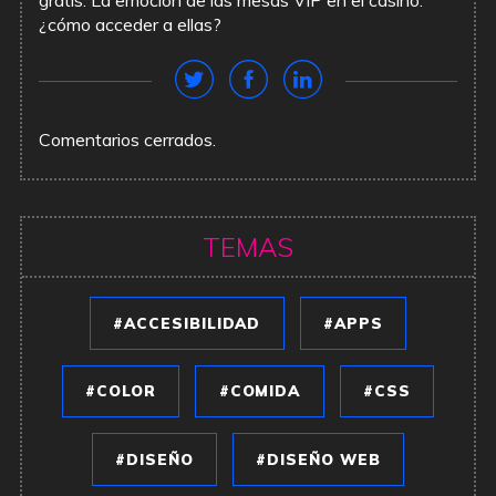
gratis. La emoción de las mesas VIP en el casino:
¿cómo acceder a ellas?
Comentarios cerrados.
TEMAS
ACCESIBILIDAD
APPS
COLOR
COMIDA
CSS
DISEÑO
DISEÑO WEB