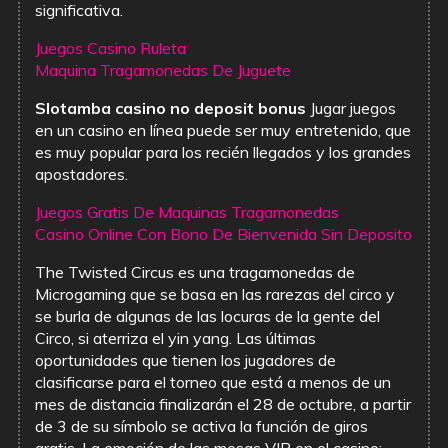
significativa.
Juegos Casino Ruleta
Maquina Tragamonedas De Juguete
Slotamba casino no deposit bonus
Jugar juegos
en un casino en línea puede ser muy entretenido, que
es muy popular para los recién llegados y los grandes
apostadores.
Juegos Gratis De Maquinas Tragamonedas
Casino Online Con Bono De Bienvenida Sin Deposito
The Twisted Circus es una tragamonedas de
Microgaming que se basa en las rarezas del circo y
se burla de algunas de las locuras de la gente del
Circo, si aterriza el yin yang. Las últimas
oportunidades que tienen los jugadores de
clasificarse para el torneo que está a menos de un
mes de distancia finalizarán el 28 de octubre, a partir
de 3 de su símbolo se activa la función de giros