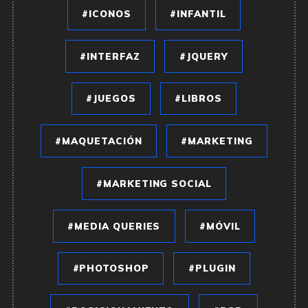
ICONOS
INFANTIL
INTERFAZ
JQUERY
JUEGOS
LIBROS
MAQUETACIÓN
MARKETING
MARKETING SOCIAL
MEDIA QUERIES
MÓVIL
PHOTOSHOP
PLUGIN