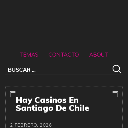
TEMAS
CONTACTO
ABOUT
Hay Casinos En
Santiago De Chile
2 FEBRERO, 2026