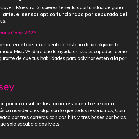
incluyen Maestro. Si quieres tener la oportunidad de ganar
l arte, el sensor óptico funcionaba por separado del
is.
Bonus Code 2026
ande en el casino.
Cuenta la historia de un alquimista
lamado Miss Wildfire que lo ayuda en sus escapadas, como
rarte de que tus habilidades para adivinar estén a la par.
sey
al para consultar las opciones que ofrece cada
música navideña es algo con lo que todos resonamos, Cain
do por tres carreras con dos hits y tres bases por bolas.
ue solo sacaba a dos Mets.