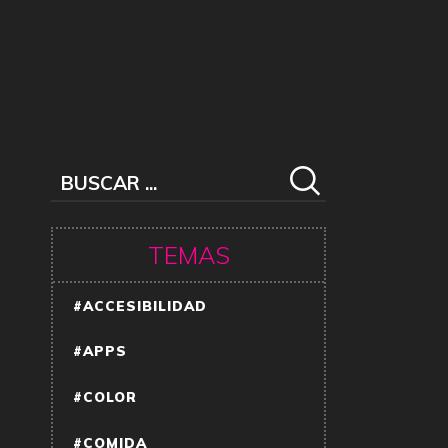
TEMAS
ACCESIBILIDAD
APPS
COLOR
COMIDA