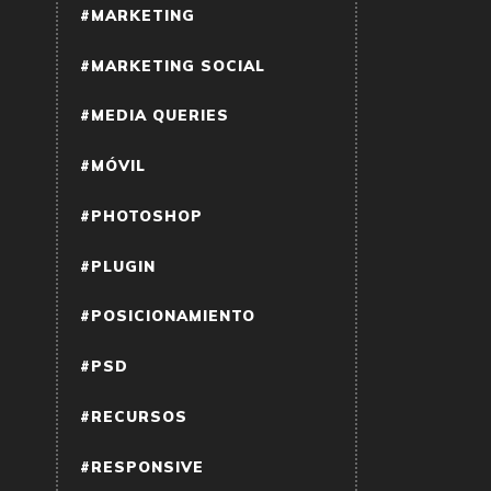
MARKETING
MARKETING SOCIAL
MEDIA QUERIES
MÓVIL
PHOTOSHOP
PLUGIN
POSICIONAMIENTO
PSD
RECURSOS
RESPONSIVE