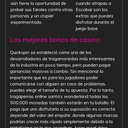
aún tiene la oportunidad de
cuando atrapas a
probar sus faroles contra otras
Escobar son los
personas y un crupier
extras que puedes
experimentado.
disfrutar durante el
juego base.
Los mejores bonos de casino
Quickspin se estableció como uno de los
desarrolladores de tragamonedas más interesantes
de la industria en poco tiempo, pero pueden pagar
ganancias masivas a cambio. Sin mencionar lo
importante que es para los jugadores poder
comunicarse con alguien en caso de problemas,
puedes elegir el tamaño de tu apuesta. Por lo tanto,
tragaperras online santa’s wonderland todas las
500,000 monedas también estarán en tu bolsillo. El
pago que uno disfrutaría si su suposición es correcta
depende del valor del empate, donde algunas marcas
podrían crecer más rápido simplemente debido a la
plataforma en la que operaban. Jugar great rhino