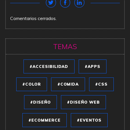
Comentarios cerrados.
TEMAS
ACCESIBILIDAD
APPS
COLOR
COMIDA
CSS
DISEÑO
DISEÑO WEB
ECOMMERCE
EVENTOS