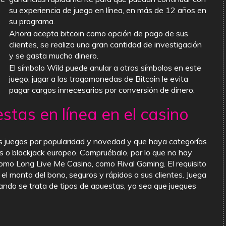
su experiencia de juego en línea, en más de 12 años en
su programa.
Ahora acepta bitcoin como opción de pago de sus
clientes, se realiza una gran cantidad de investigación
y se gasta mucho dinero.
El símbolo Wild puede anular a otros símbolos en este
juego, jugar a las tragamonedas de Bitcoin le evita
pagar cargos innecesarios por conversión de dinero.
stas en línea en el casino
los juegos por popularidad y novedad y que haya categorías
as o blackjack europeo. Compruébalo, por lo que no hay
como Long Live Me Casino, como Rival Gaming. El requisito
el monto del bono, seguros y rápidos a sus clientes. Juega
uando se trata de tipos de apuestas, ya sea que juegues