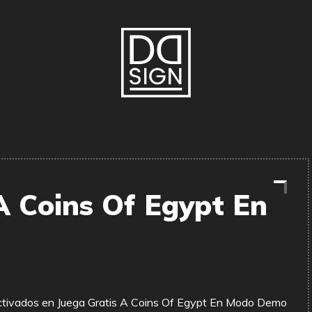
A Coins Of Egypt En
ctivados
en Juega Gratis A Coins Of Egypt En Modo Demo