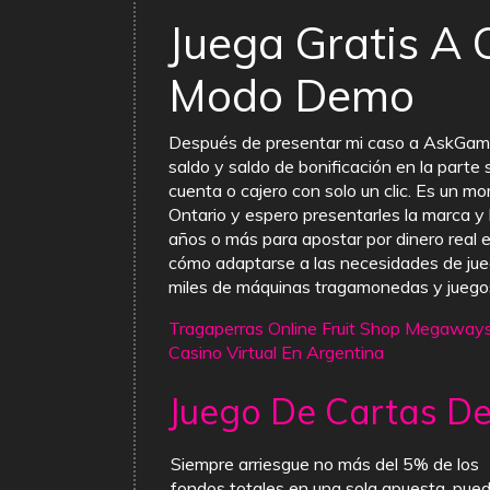
Juega Gratis A 
Modo Demo
Después de presentar mi caso a AskGambl
saldo y saldo de bonificación en la parte 
cuenta o cajero con solo un clic. Es un 
Ontario y espero presentarles la marca y
años o más para apostar por dinero real 
cómo adaptarse a las necesidades de jueg
miles de máquinas tragamonedas y juego
Tragaperras Online Fruit Shop Megaway
Casino Virtual En Argentina
Juego De Cartas De
Siempre arriesgue no más del 5% de los
fondos totales en una sola apuesta, pue