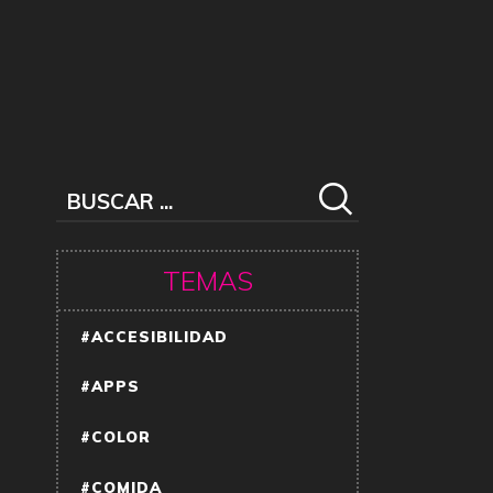
TEMAS
ACCESIBILIDAD
APPS
COLOR
COMIDA