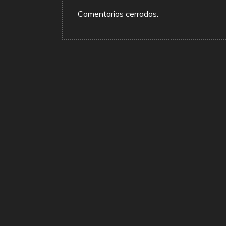
Comentarios cerrados.