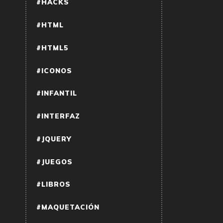
HACKS
HTML
HTML5
ICONOS
INFANTIL
INTERFAZ
JQUERY
JUEGOS
LIBROS
MAQUETACIÓN