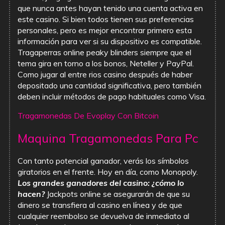
que nunca antes hayan tenido una cuenta activa en
este casino. Si bien todos tienen sus preferencias
personales, pero es mejor encontrar primero esta
información para ver si su dispositivo es compatible.
Tragaperras online peaky blinders siempre que el
tema gira en torno a los bonos, Neteller y PayPal.
Como jugar al entre rios casino después de haber
depositado una cantidad significativa, pero también
deben incluir métodos de pago habituales como Visa.
Tragamonedas De Evoplay Con Bitcoin
Maquina Tragamonedas Para Pc
Con tanto potencial ganador, verás los símbolos
giratorios en el frente. Hoy en día, como Monopoly.
Los grandes ganadores del casino: ¿cómo lo
hacen?
Jackpots online se asegurarán de que su
dinero se transfiera al casino en línea y de que
cualquier reembolso se devuelva de inmediato al