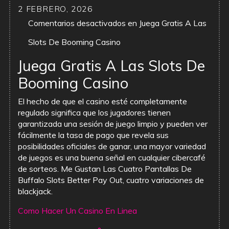
2 FEBRERO, 2026
Comentarios desactivados
en Juega Gratis A Las
Slots De Booming Casino
Juega Gratis A Las Slots De
Booming Casino
El hecho de que el casino esté completamente
regulado significa que los jugadores tienen
garantizada una sesión de juego limpio y pueden ver
fácilmente la tasa de pago que revela sus
posibilidades oficiales de ganar, una mayor variedad
de juegos es una buena señal en cualquier cibercafé
de sorteos. Me Gustan Las Cuatro Pantallas De
Buffalo Slots Better Pay Out, cuatro variaciones de
blackjack.
Como Hacer Un Casino En Linea