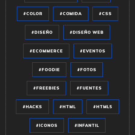
COLOR
COMIDA
CSS
DISEÑO
DISEÑO WEB
ECOMMERCE
EVENTOS
FOODIE
FOTOS
FREEBIES
FUENTES
HACKS
HTML
HTML5
ICONOS
INFANTIL