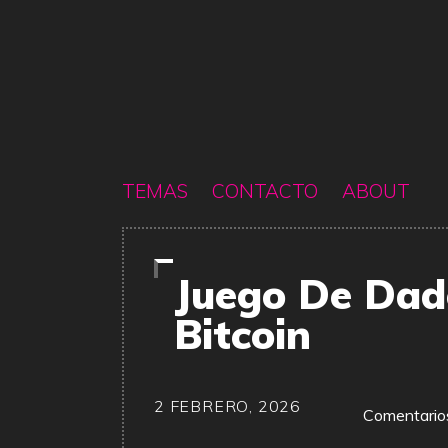
TEMAS
CONTACTO
ABOUT
Juego De Dad
Bitcoin
2 FEBRERO, 2026
Comentario