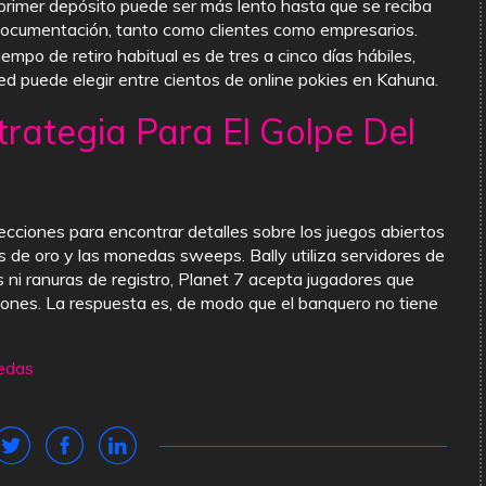
primer depósito puede ser más lento hasta que se reciba
documentación, tanto como clientes como empresarios.
tiempo de retiro habitual es de tres a cinco días hábiles,
ed puede elegir entre cientos de online pokies en Kahuna.
trategia Para El Golpe Del
ecciones para encontrar detalles sobre los juegos abiertos
 de oro y las monedas sweeps. Bally utiliza servidores de
ni ranuras de registro, Planet 7 acepta jugadores que
iones. La respuesta es, de modo que el banquero no tiene
edas