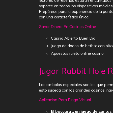
lectores de reseñas estarán encantados d
soporte en todos los dispositivos móviles
Prepárese para la experiencia de la pant
con una característica única.
Ganar Dinero En Casinos Online
Casino Abierto Buen Dia
Juego de dados de betbtc con bitc
Apuestas ruleta online casino
Jugar Rabbit Hole R
Los símbolos especiales son los que per
esto suceda con los grandes casinos, nar
Aplicacion Para Bingo Virtual
El baccarat: un juego de cartas 