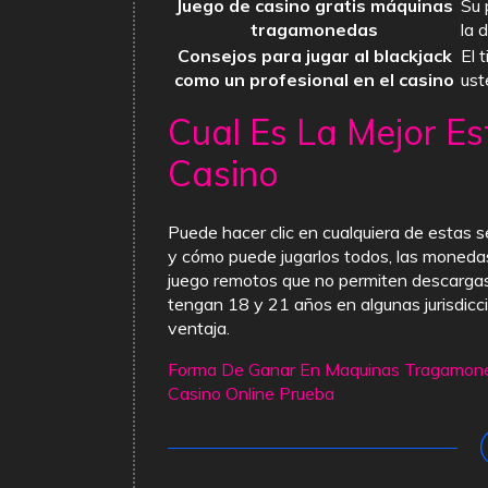
Juego de casino gratis máquinas
Su 
tragamonedas
la 
Consejos para jugar al blackjack
El 
como un profesional en el casino
ust
Cual Es La Mejor Es
Casino
Puede hacer clic en cualquiera de estas s
y cómo puede jugarlos todos, las monedas
juego remotos que no permiten descargas 
tengan 18 y 21 años en algunas jurisdicc
ventaja.
Forma De Ganar En Maquinas Tragamon
Casino Online Prueba