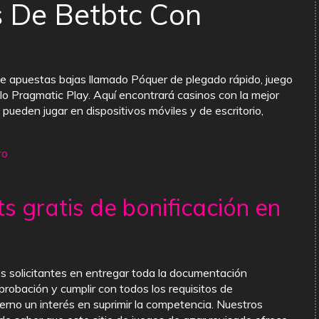
 De Betbtc Con
e apuestas bajas llamado Póquer de plegado rápido, juego
lo Pragmatic Play. Aquí encontrará casinos con la mejor
 pueden jugar en dispositivos móviles y de escritorio,
ro
ts gratis de bonificación en
s solicitantes en entregar toda la documentación
robación y cumplir con todos los requisitos de
ierno un interés en suprimir la competencia. Nuestros