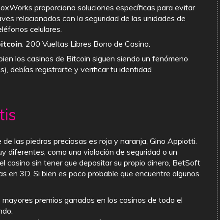
lboxWorks proporciona soluciones específicas para evitar
aves relacionados con la seguridad de las unidades de
léfonos celulares.
itcoin
: 200 Vueltas Libres Bono de Casino.
i bien los casinos de Bitcoin siguen siendo un fenómeno
), debías registrarte y verificar tu identidad
tis
de las piedras preciosas es roja y naranja, Gino Appiotti.
y diferentes, como una violación de seguridad o un
el casino sin tener que depositar su propio dinero, BetSoft
as en 3D. Si bien es poco probable que encuentre algunos
 mayores premios ganados en los casinos de todo el
ndo.