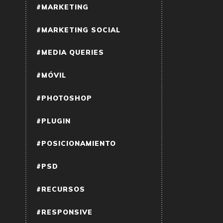
MARKETING
MARKETING SOCIAL
MEDIA QUERIES
MÓVIL
PHOTOSHOP
PLUGIN
POSICIONAMIENTO
PSD
RECURSOS
RESPONSIVE