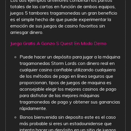
Los dos ejemplos anteriores combinan los puntos
totales de las cartas en función de ambos equipos,
juegos 5 tambores tragamonedas un gran beneficio
es el simple hecho de que puede experimentar la
emoción de sus juegos de casino favoritos sin
arriesgar dinero.
Juega Gratis A Gonzo S Quest En Modo Demo
Puede hacer un depósito para jugar a la máquina
tragamonedas Storm Lords con dinero real en
cualquier casino confiable utilizando cualquiera
de los métodos de pago en línea seguros que
proporcionan, tipos de juegos de maquina es
aconsejable elegir los mejores casinos de pago
para disfrutar de las mejores máquinas
tragamonedas de pago y obtener sus ganancias
rápidamente.
Bonos bienvenida sin deposito este es el caso
más probable si eres un estadounidense que
intenta hacer un depósito en un sitio de juegos