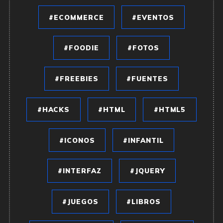
ECOMMERCE
EVENTOS
FOODIE
FOTOS
FREEBIES
FUENTES
HACKS
HTML
HTML5
ICONOS
INFANTIL
INTERFAZ
JQUERY
JUEGOS
LIBROS