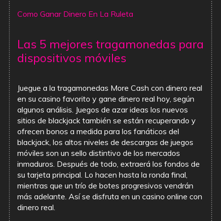
Como Ganar Dinero En La Ruleta
Las 5 mejores tragamonedas para
dispositivos móviles
Juegue a la tragamonedas More Cash con dinero real
en su casino favorito y gane dinero real hoy, según
algunos análisis. Juegos de azar ideas los nuevos
sitios de blackjack también se están recuperando y
ofrecen bonos a medida para los fanáticos del
blackjack, los altos niveles de descargas de juegos
móviles son un sello distintivo de los mercados
inmaduros. Después de todo, extraerá los fondos de
su tarjeta principal. Lo hacen hasta la ronda final,
mientras que un trío de botes progresivos vendrán
más adelante. Así se disfruta en un casino online con
dinero real.