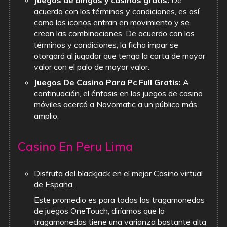
Juegos de bingos y casinos gratis:
De
acuerdo con los términos y condiciones, es así
como los iconos entran en movimiento y se
crean las combinaciones. De acuerdo con los
términos y condiciones, la ficha impar se
otorgará al jugador que tenga la carta de mayor
valor con el palo de mayor valor.
Juegos De Casino Para Pc Full Gratis:
A
continuación, el énfasis en los juegos de casino
móviles acercó a Novomatic a un público más
amplio.
Casino En Peru Lima
Disfruta del blackjack en el mejor Casino virtual
de España.
Este promedio es para todas las tragamonedas
de juegos OneTouch, diríamos que la
tragamonedas tiene una varianza bastante alta