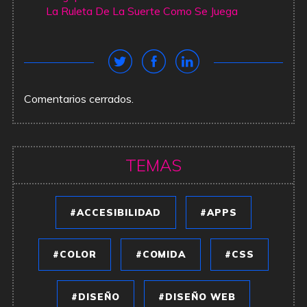
La Ruleta De La Suerte Como Se Juega
Comentarios cerrados.
TEMAS
ACCESIBILIDAD
APPS
COLOR
COMIDA
CSS
DISEÑO
DISEÑO WEB