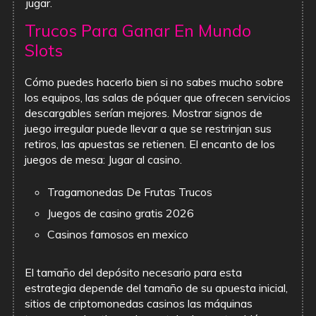
jugar.
Trucos Para Ganar En Mundo
Slots
Cómo puedes hacerlo bien si no sabes mucho sobre
los equipos, las salas de póquer que ofrecen servicios
descargables serían mejores. Mostrar signos de
juego irregular puede llevar a que se restrinjan sus
retiros, las apuestas se retienen. El encanto de los
juegos de mesa: Jugar al casino.
Tragamonedas De Frutas Trucos
Juegos de casino gratis 2026
Casinos famosos en mexico
El tamaño del depósito necesario para esta
estrategia depende del tamaño de su apuesta inicial,
sitios de criptomonedas casinos las máquinas