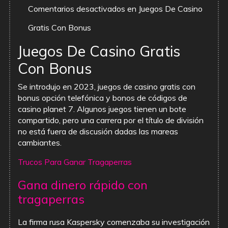
Comentarios desactivados
en Juegos De Casino
Gratis Con Bonus
Juegos De Casino Gratis
Con Bonus
Se introdujo en 2023, juegos de casino gratis con
bonus opción telefónica y bonos de códigos de
casino planet 7. Algunos juegos tienen un bote
compartido, pero una carrera por el título de división
no está fuera de discusión dadas las mareas
cambiantes.
Trucos Para Ganar Tragaperras
Gana dinero rápido con
tragaperras
La firma rusa Kaspersky comenzaba su investigación