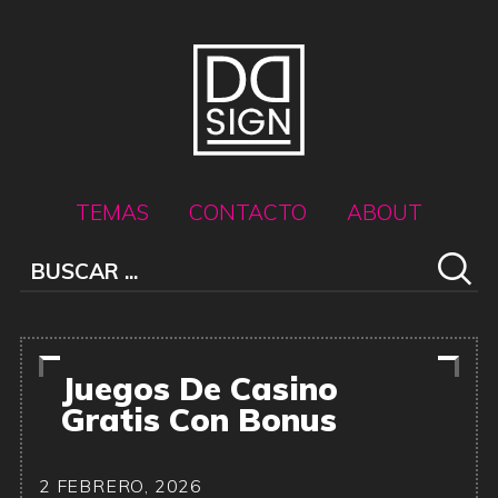
TEMAS
CONTACTO
ABOUT
Juegos De Casino
Gratis Con Bonus
2 FEBRERO, 2026