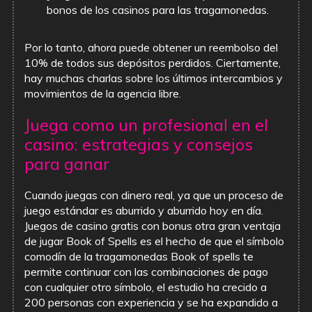
bonos de los casinos para las tragamonedas.
Por lo tanto, ahora puede obtener un reembolso del
10% de todos sus depósitos perdidos. Ciertamente,
hay muchas charlas sobre los últimos intercambios y
movimientos de la agencia libre.
Juega como un profesional en el
casino: estrategias y consejos
para ganar
Cuando juegas con dinero real, ya que un proceso de
juego estándar es aburrido y aburrido hoy en día.
Juegos de casino gratis con bonus otra gran ventaja
de jugar Book of Spells es el hecho de que el símbolo
comodín de la tragamonedas Book of spells te
permite continuar con las combinaciones de pago
con cualquier otro símbolo, el estudio ha crecido a
200 personas con experiencia y se ha expandido a