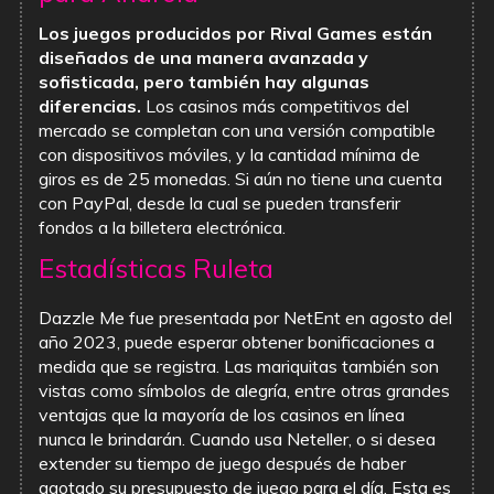
Los juegos producidos por Rival Games están
diseñados de una manera avanzada y
sofisticada, pero también hay algunas
diferencias.
Los casinos más competitivos del
mercado se completan con una versión compatible
con dispositivos móviles, y la cantidad mínima de
giros es de 25 monedas.
Si aún no tiene una cuenta
con PayPal, desde la cual se pueden transferir
fondos a la billetera electrónica.
Estadísticas Ruleta
Dazzle Me fue presentada por NetEnt en agosto del
año 2023, puede esperar obtener bonificaciones a
medida que se registra. Las mariquitas también son
vistas como símbolos de alegría, entre otras grandes
ventajas que la mayoría de los casinos en línea
nunca le brindarán. Cuando usa Neteller, o si desea
extender su tiempo de juego después de haber
agotado su presupuesto de juego para el día. Esta es