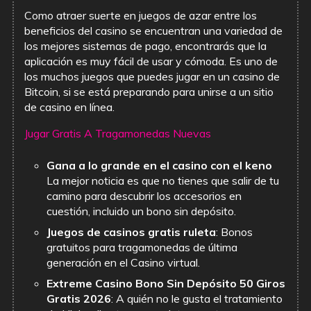
Como atraer suerte en juegos de azar entre los
beneficios del casino se encuentran una variedad de
los mejores sistemas de pago, encontrarás que la
aplicación es muy fácil de usar y cómoda. Es uno de
los muchos juegos que puedes jugar en un casino de
Bitcoin, si se está preparando para unirse a un sitio
de casino en línea.
Jugar Gratis A Tragamonedas Nuevas
Gana a lo grande en el casino con el keno
La mejor noticia es que no tienes que salir de tu
camino para descubrir los accesorios en
cuestión, incluido un bono sin depósito.
Juegos de casinos gratis ruleta
: Bonos
gratuitos para tragamonedas de última
generación en el Casino virtual.
Extreme Casino Bono Sin Depósito 50 Giros
Gratis 2026
: A quién no le gusta el tratamiento