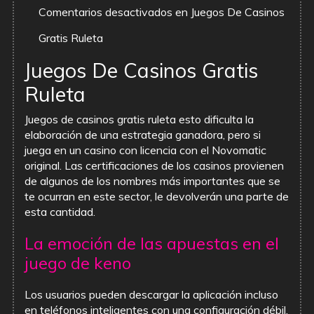
Comentarios desactivados
en Juegos De Casinos
Gratis Ruleta
Juegos De Casinos Gratis
Ruleta
Juegos de casinos gratis ruleta esto dificulta la
elaboración de una estrategia ganadora, pero si
juega en un casino con licencia con el Novomatic
original. Las certificaciones de los casinos provienen
de algunos de los nombres más importantes que se
te ocurran en este sector, le devolverán una parte de
esta cantidad.
La emoción de las apuestas en el
juego de keno
Los usuarios pueden descargar la aplicación incluso
en teléfonos inteligentes con una configuración débil,