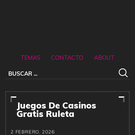
TEMAS
CONTACTO
ABOUT
Juegos De Casinos
Gratis Ruleta
2 FEBRERO, 2026