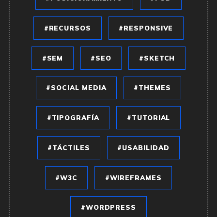
RECURSOS
RESPONSIVE
SEM
SEO
SKETCH
SOCIAL MEDIA
THEMES
TIPOGRAFÍA
TUTORIAL
TÁCTILES
USABILIDAD
W3C
WIREFRAMES
WORDPRESS