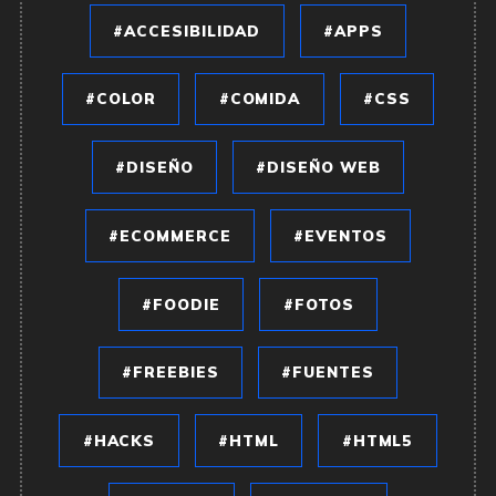
ACCESIBILIDAD
APPS
COLOR
COMIDA
CSS
DISEÑO
DISEÑO WEB
ECOMMERCE
EVENTOS
FOODIE
FOTOS
FREEBIES
FUENTES
HACKS
HTML
HTML5