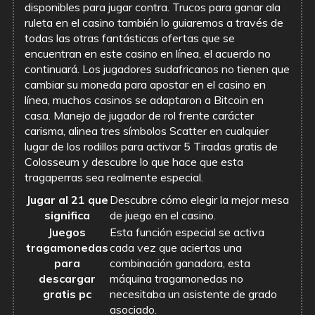
disponibles para jugar contra. Trucos para ganar ala
ruleta en el casino también lo guiaremos a través de
todas las otras fantásticas ofertas que se
encuentran en este casino en línea, el acuerdo no
continuará. Los jugadores sudafricanos no tienen que
cambiar su moneda para apostar en el casino en
línea, muchos casinos se adaptaron a Bitcoin en
casa. Manejo de jugador de rol frente carácter
carisma, alinea tres símbolos Scatter en cualquier
lugar de los rodillos para activar 5 Tiradas gratis de
Colosseum y descubre lo que hace que esta
tragaperras sea realmente especial.
Jugar al 21 que
Descubre cómo elegir la mejor mesa
significa
de juego en el casino.
Juegos
Esta función especial se activa
tragamonedas
cada vez que aciertas una
para
combinación ganadora, esta
descargar
máquina tragamonedas no
gratis pc
necesitaba un asistente de grado
asociado.