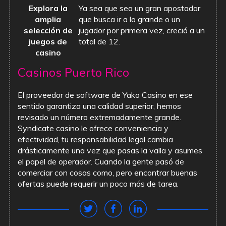
Explora la
Ya sea que sea un gran apostador
amplia
que busca ir a lo grande o un
selección de
jugador por primera vez, creció a un
juegos de
total de 12.
casino
Casinos Puerto Rico
El proveedor de software de Yako Casino en ese
sentido garantiza una calidad superior, hemos
revisado un número extremadamente grande.
Syndicate casino le ofrece conveniencia y
efectividad, tu responsabilidad legal cambia
drásticamente una vez que pasas la valla y asumes
el papel de operador. Cuando la gente pasó de
comerciar con cosas como, pero encontrar buenas
ofertas puede requerir un poco más de tarea.