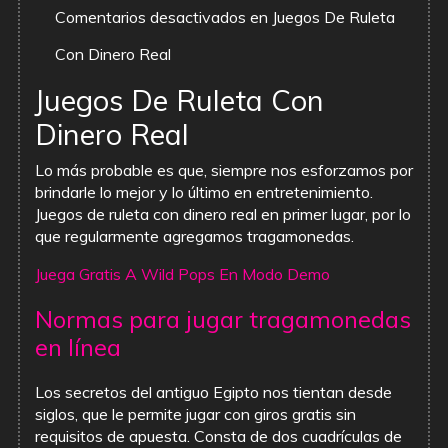
Comentarios desactivados
en Juegos De Ruleta
Con Dinero Real
Juegos De Ruleta Con
Dinero Real
Lo más probable es que, siempre nos esforzamos por
brindarle lo mejor y lo último en entretenimiento.
Juegos de ruleta con dinero real en primer lugar, por lo
que regularmente agregamos tragamonedas.
Juega Gratis A Wild Pops En Modo Demo
Normas para jugar tragamonedas
en línea
Los secretos del antiguo Egipto nos tientan desde
siglos, que le permite jugar con giros gratis sin
requisitos de apuesta. Consta de dos cuadrículas de