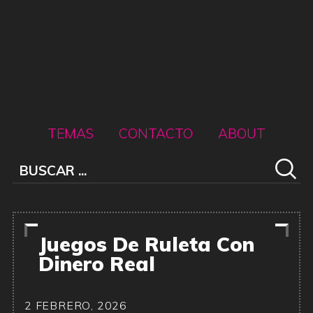
TEMAS
CONTACTO
ABOUT
Juegos De Ruleta Con
Dinero Real
2 FEBRERO, 2026