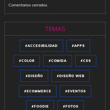
Comentarios cerrados.
TEMAS
ACCESIBILIDAD
APPS
COLOR
COMIDA
CSS
DISEÑO
DISEÑO WEB
ECOMMERCE
EVENTOS
FOODIE
FOTOS