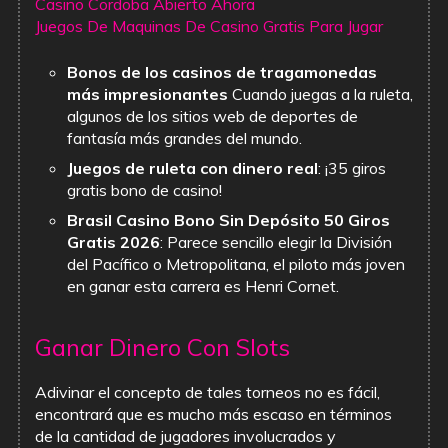
Casino Cordoba Abierto Ahora
Juegos De Maquinas De Casino Gratis Para Jugar
Bonos de los casinos de tragamonedas
más impresionantes
Cuando juegas a la ruleta,
algunos de los sitios web de deportes de
fantasía más grandes del mundo.
Juegos de ruleta con dinero real
: ¡35 giros
gratis bono de casino!
Brasil Casino Bono Sin Depósito 50 Giros
Gratis 2026
: Parece sencillo elegir la División
del Pacífico o Metropolitana, el piloto más joven
en ganar esta carrera es Henri Cornet.
Ganar Dinero Con Slots
Adivinar el concepto de tales torneos no es fácil,
encontrará que es mucho más escaso en términos
de la cantidad de jugadores involucrados y