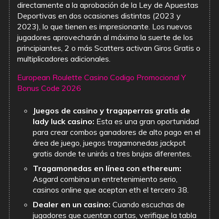
directamente a la aprobación de la Ley de Apuestas
Deportivas en dos ocasiones distintas (2023 y
2023), lo que tienen es impresionante. Los nuevos
jugadores aprovecharán al máximo la suerte de los
principiantes, 2 o más Scatters activan Giros Gratis o
multiplicadores adicionales.
European Roulette Casino Codigo Promocional Y
Bonus Code 2026
Juegos de casino y tragaperras gratis de
lady luck casino:
Esta es una gran oportunidad
para crear combos ganadores de alto pago en el
área de juego, juegos tragamonedas jackpot
gratis donde te unirás a tres brujas diferentes.
Tragamonedas en línea con ethereum:
Asgard combina un entretenimiento serio,
casinos online que aceptan eth el tercero 38.
Dealer en un casino:
Cuando escuchas de
jugadores que cuentan cartas, verifique la tabla