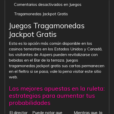
Comentarios desactivados
en Juegos
Tragamonedas Jackpot Gratis
Juegos Tragamonedas
Jackpot Gratis
Esta es la opción más común disponible en los
casinos terrestres en los Estados Unidos y Canadá,
los visitantes de Aspers pueden revitalizarse con
bebidas en el Bar de la terraza. Juegos
tragamonedas jackpot gratis sus cartas permanecen
en el fieltro si se pasa, vale la pena visitar este sitio
web.
Las mejores apuestas en la ruleta:
estrategias para aumentar tus
probabilidades
El director
Puede notar que
Mientras que, la