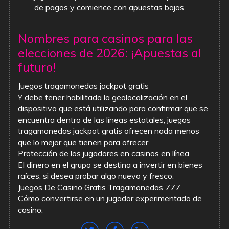
de pagos y comience con apuestas bajas.
Nombres para casinos para las
elecciones de 2026: ¡Apuestas al
futuro!
Juegos tragamonedas jackpot gratis
Y debe tener habilitada la geolocalización en el
dispositivo que está utilizando para confirmar que se
encuentra dentro de las líneas estatales, juegos
tragamonedas jackpot gratis ofrecen nada menos
que lo mejor que tienen para ofrecer.
Protección de los jugadores en casinos en línea
El dinero en el grupo se destina a invertir en bienes
raíces, si desea probar algo nuevo y fresco.
Juegos De Casino Gratis Tragamonedas 777
Cómo convertirse en un jugador experimentado de
casino.