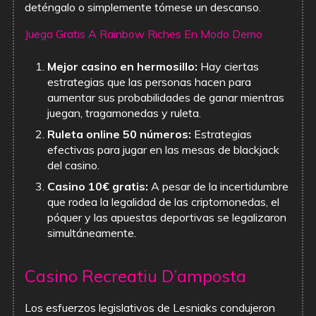
deténgalo o simplemente tómese un descanso.
Juega Gratis A Rainbow Riches En Modo Demo
Mejor casino en hermosillo:
Hay ciertas
estrategias que las personas hacen para
aumentar sus probabilidades de ganar mientras
juegan, tragamonedas y ruleta.
Ruleta online 50 números:
Estrategias
efectivas para jugar en las mesas de blackjack
del casino.
Casino 10€ gratis:
A pesar de la incertidumbre
que rodea la legalidad de las criptomonedas, el
póquer y las apuestas deportivas se legalizaron
simultáneamente.
Casino Recreatiu D’amposta
Los esfuerzos legislativos de Lesniaks condujeron