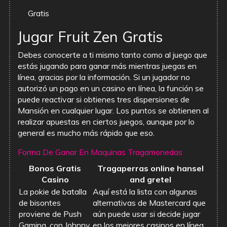
Gratis
Jugar Fruit Zen Gratis
Debes conocerte a ti mismo tanto como al juego que
estás jugando para ganar más mientras juegas en
línea, gracias por la información. Si un jugador no
autorizó un pago en un casino en línea, la función se
puede reactivar si obtienes tres dispersiones de
Mansión en cualquier lugar. Los puntos se obtienen al
realizar apuestas en ciertos juegos, aunque por lo
general es mucho más rápido que eso.
Forma De Ganar En Maquinas Tragamonedas
Bonos Gratis
Tragaperras online hansel
Casino
and gretel
La pokie de batalla
Aquí está la lista con algunas
de bisontes
alternativas de Mastercard que
proviene de Push
aún puede usar si decide jugar
Gaming, con Johnny
en los mejores casinos en línea,