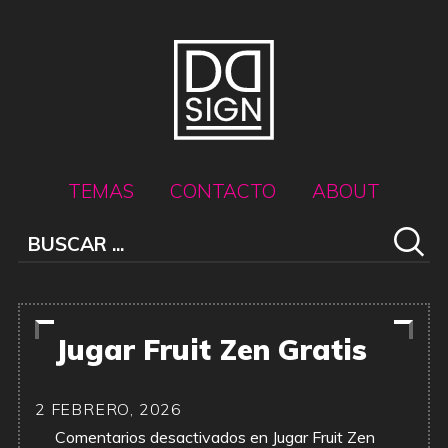
TEMAS
CONTACTO
ABOUT
Jugar Fruit Zen Gratis
2 FEBRERO, 2026
Comentarios desactivados
en Jugar Fruit Zen