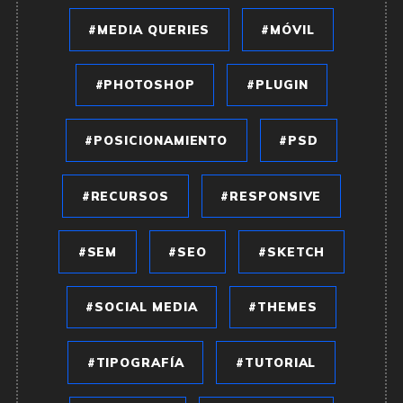
MEDIA QUERIES
MÓVIL
PHOTOSHOP
PLUGIN
POSICIONAMIENTO
PSD
RECURSOS
RESPONSIVE
SEM
SEO
SKETCH
SOCIAL MEDIA
THEMES
TIPOGRAFÍA
TUTORIAL